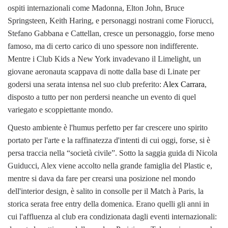
ospiti internazionali come Madonna, Elton John, Bruce
Springsteen, Keith Haring, e personaggi nostrani come Fiorucci,
Stefano Gabbana e Cattellan, cresce un personaggio, forse meno
famoso, ma di certo carico di uno spessore non indifferente.
Mentre i Club Kids a New York invadevano il Limelight, un
giovane aeronauta scappava di notte dalla base di Linate per
godersi una serata intensa nel suo club preferito:
Alex Carrara
,
disposto a tutto per non perdersi neanche un evento di quel
variegato e scoppiettante mondo.
Questo ambiente è l'humus perfetto per far crescere uno spirito
portato per l'arte e la raffinatezza d'intenti di cui oggi, forse, si è
persa traccia nella “società civile”. Sotto la saggia guida di Nicola
Guiducci, Alex viene accolto nella grande famiglia del Plastic e,
mentre si dava da fare per crearsi una posizione nel mondo
dell'interior design, è salito in consolle per il Match à Paris, la
storica serata free entry della domenica. Erano quelli gli anni in
cui l'affluenza al club era condizionata dagli eventi internazionali: