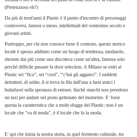
(Pretenzioso eh?)
Da più di trent'anni il Plastic è il punto d'incontro di personaggi
controversi, famosi o meno, intellettuali del ventesimo secolo e
giovani artisti.
Purtroppo, per chi non conosce bene il contesto, questo storico
locale è spesso additato come un luogo di tendenza, modaiolo,
ritenuto dai più come una discoteca come un'altra, famosa solo
perchè difficile passare la door selection. A Milano se entri al
Plastic sei “fico”, sei “cool”, “'c'hai gli agganci”. I suddetti
detrattori, di solito, li si trova in fila dall'una a farsi amici i
buttafuori nella speranza di entrare, finchè stanchi non prendono
un taxi per andare nel posto gettonato del momento. E' forse
questa la caratteristica che a molti sfugge del Plastic: non è un
locale che “va di moda”, è il locale che fa la moda.
E' qui che inizia la nostra storia, in quel fermento culturale, tra