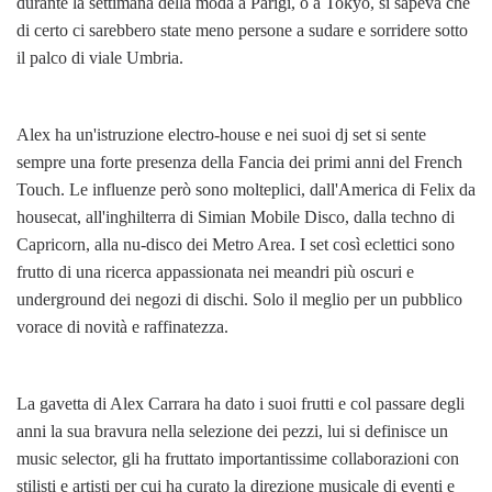
durante la settimana della moda a Parigi, o a Tokyo, si sapeva che
di certo ci sarebbero state meno persone a sudare e sorridere sotto
il palco di viale Umbria.
Alex ha un'istruzione electro-house e nei suoi dj set si sente
sempre una forte presenza della Fancia dei primi anni del French
Touch. Le influenze però sono molteplici, dall'America di Felix da
housecat, all'inghilterra di Simian Mobile Disco, dalla techno di
Capricorn, alla nu-disco dei Metro Area. I set così eclettici sono
frutto di una ricerca appassionata nei meandri più oscuri e
underground dei negozi di dischi. Solo il meglio per un pubblico
vorace di novità e raffinatezza.
La gavetta di Alex Carrara ha dato i suoi frutti e col passare degli
anni la sua bravura nella selezione dei pezzi, lui si definisce un
music selector, gli ha fruttato importantissime collaborazioni con
stilisti e artisti per cui ha curato la direzione musicale di eventi e