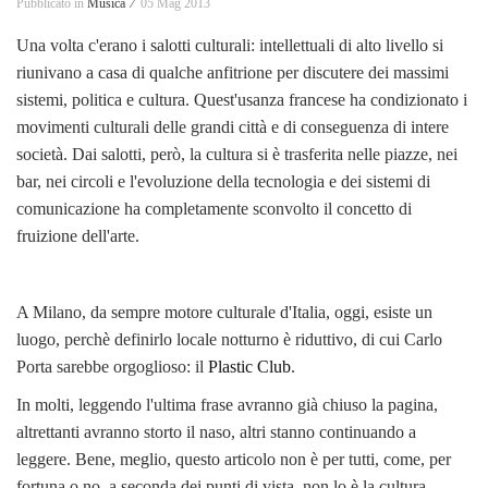
Pubblicato in
Musica ⁄
05 Mag 2013
Una volta c'erano i salotti culturali: intellettuali di alto livello si
riunivano a casa di qualche anfitrione per discutere dei massimi
sistemi, politica e cultura. Quest'usanza francese ha condizionato i
movimenti culturali delle grandi città e di conseguenza di intere
società. Dai salotti, però, la cultura si è trasferita nelle piazze, nei
bar, nei circoli e l'evoluzione della tecnologia e dei sistemi di
comunicazione ha completamente sconvolto il concetto di
fruizione dell'arte.
A Milano, da sempre motore culturale d'Italia, oggi, esiste un
luogo, perchè definirlo locale notturno è riduttivo, di cui Carlo
Porta sarebbe orgoglioso: il
Plastic Club
.
In molti, leggendo l'ultima frase avranno già chiuso la pagina,
altrettanti avranno storto il naso, altri stanno continuando a
leggere. Bene, meglio, questo articolo non è per tutti, come, per
fortuna o no, a seconda dei punti di vista, non lo è la cultura.