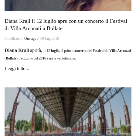
Diana Krall il 12 luglio apre con un concerto il Festival
di Villa Arconati a Bollate
Pubblicato in
Onstage ⁄
09 Lug 2016
Diana Krall
aprirà, i
l 12
luglio,
il primo
concerto
del
Festival di Villa Arconati
(
Bollate
): l'edizione del
2016
sarà la ventottesima.
Leggi tutto...