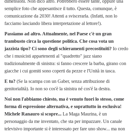
dimensioni. Non dico altro. Potrebbero essere tante, oppure una
semplice foto che appesantisce il tutto. Questa, comunque, è
comunicazione da 2030! Attenti a sviscerarla. (Infatti, non lo
facciamo lasciando libera interpretazione al lettore!).
Passiamo ad altro. Attualmente, nel Paese c'è un gran
trambusto circa la questione politica. Che cosa vota un
jazzista tipo? Ci sono degli schieramenti precostituiti?
Io credo
che i musicisti appartenenti al "quadretto" jazz siano
tradizionalmente di sinistra: si fanno crescere la barba, girano con
giacche i cui gomiti sono coperti da pezze e l'Unità in tasca.
E tu?
(Se la scampa con un Gaber, senza attribuzione di
genitorialità). Io non so cos'è la sinistra né cos'é la destra.
Noi non l'abbiamo chiesto, ma è venuto fuori lo stesso, come
forma di espressione alternativa, e soprattutto in esclusiva!
Michele Ranauro si scopre...
La Maga Maurina, è un
personaggio da me inventato, che sta per impazzare. Un canale
televisivo importante si è interessato per fare uno show... ma non