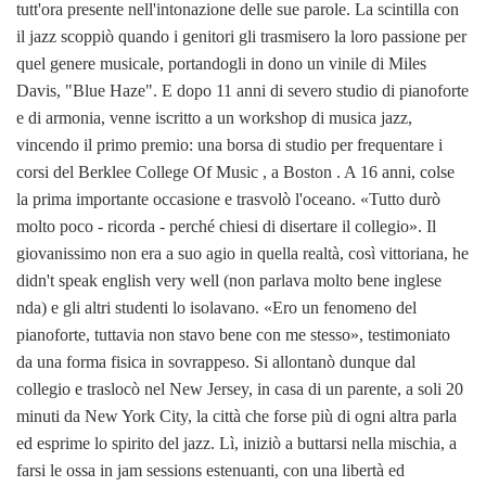
tutt'ora presente nell'intonazione delle sue parole. La scintilla con
il jazz scoppiò quando i genitori gli trasmisero la loro passione per
quel genere musicale, portandogli in dono un vinile di Miles
Davis, "Blue Haze". E dopo 11 anni di severo studio di pianoforte
e di armonia, venne iscritto a un workshop di musica jazz,
vincendo il primo premio: una borsa di studio per frequentare i
corsi del Berklee College Of Music , a Boston . A 16 anni, colse
la prima importante occasione e trasvolò l'oceano. «Tutto durò
molto poco - ricorda - perché chiesi di disertare il collegio». Il
giovanissimo non era a suo agio in quella realtà, così vittoriana, he
didn't speak english very well (non parlava molto bene inglese
nda) e gli altri studenti lo isolavano. «Ero un fenomeno del
pianoforte, tuttavia non stavo bene con me stesso», testimoniato
da una forma fisica in sovrappeso. Si allontanò dunque dal
collegio e traslocò nel New Jersey, in casa di un parente, a soli 20
minuti da New York City, la città che forse più di ogni altra parla
ed esprime lo spirito del jazz. Lì, iniziò a buttarsi nella mischia, a
farsi le ossa in jam sessions estenuanti, con una libertà ed