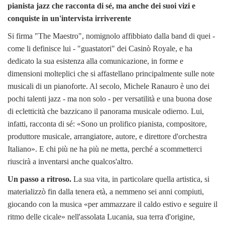
pianista jazz che racconta di sé, ma anche dei suoi vizi e
conquiste in un'intervista irriverente
Si firma "The Maestro", nomignolo affibbiato dalla band di quei -
come li definisce lui - "guastatori" dei Casinò Royale, e ha
dedicato la sua esistenza alla comunicazione, in forme e
dimensioni molteplici che si affastellano principalmente sulle note
musicali di un pianoforte. Al secolo, Michele Ranauro è uno dei
pochi talenti jazz - ma non solo - per versatilità e una buona dose
di ecletticità che bazzicano il panorama musicale odierno. Lui,
infatti, racconta di sé: «Sono un prolifico pianista, compositore,
produttore musicale, arrangiatore, autore, e direttore d'orchestra
Italiano». E chi più ne ha più ne metta, perché a scommetterci
riuscirà a inventarsi anche qualcos'altro.
Un passo a ritroso.
La sua vita, in particolare quella artistica, si
materializzò fin dalla tenera età, a nemmeno sei anni compiuti,
giocando con la musica «per ammazzare il caldo estivo e seguire il
ritmo delle cicale» nell'assolata Lucania, sua terra d'origine,