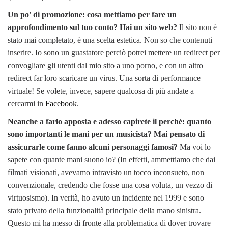
Un po' di promozione: cosa mettiamo per fare un
approfondimento sul tuo conto? Hai un sito web?
Il sito non è
stato mai completato, è una scelta estetica. Non so che contenuti
inserire. Io sono un guastatore perciò potrei mettere un redirect per
convogliare gli utenti dal mio sito a uno porno, e con un altro
redirect far loro scaricare un virus. Una sorta di performance
virtuale! Se volete, invece, sapere qualcosa di più andate a
cercarmi in
Facebook
.
Neanche a farlo apposta e adesso capirete il perché: quanto
sono importanti le mani per un musicista? Mai pensato di
assicurarle come fanno alcuni personaggi famosi?
Ma voi lo
sapete con quante mani suono io? (In effetti, ammettiamo che dai
filmati visionati, avevamo intravisto un tocco inconsueto, non
convenzionale, credendo che fosse una cosa voluta, un vezzo di
virtuosismo). In verità, ho avuto un incidente nel 1999 e sono
stato privato della funzionalità principale della mano sinistra.
Questo mi ha messo di fronte alla problematica di dover trovare