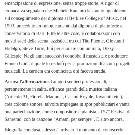
emancipazione di espressione, senza troppe storie. A rigor di
cronaca va segnalato che Michele Ranauro la spuntò ugualmente
sul conseguimento del diploma al Berklee College of Music, nel
1993, preceduto cronologicamente dal diploma di pianoforte al
conservatorio di Bari. E tra le altre cose, e collaborazioni con
mostri sacri della scena jazzistica, tra cui Tito Puente, Giovanni
Hidalgo, Steve Turre, finì per suonare con un mito, Dizzy
Gillespie. Negli anni successivi conobbe il musicista e produttore
Franco Godi, il quale lo reclutò per la produzioni di alcuni progetti
musicali. La carriera era cominciata e si faceva strada.
Arriva l'affermazione.
Lungo i sentieri professionali,
perennemente in salita, affianca grandi della musica italiana
(Articolo 31, Fiorella Mannoia, Casinò Royale, Jovanotti etc.),
crea colonne sonore, talvolta impiegate in spot pubblicitari e vanta
una partecipazione, come compositore e pianista, al 57° Festival di
Sanremo, con la canzone "Amami per sempre". E altro ancora.
Biografia conclusa, adesso è arrivato il momento di conoscerlo