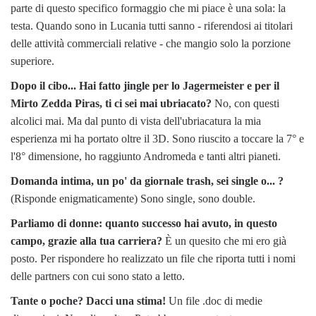
parte di questo specifico formaggio che mi piace è una sola: la
testa. Quando sono in Lucania tutti sanno - riferendosi ai titolari
delle attività commerciali relative - che mangio solo la porzione
superiore.
Dopo il cibo... Hai fatto jingle per lo Jagermeister e per il
Mirto Zedda Piras, ti ci sei mai ubriacato?
No, con questi
alcolici mai. Ma dal punto di vista dell'ubriacatura la mia
esperienza mi ha portato oltre il 3D. Sono riuscito a toccare la 7° e
l'8° dimensione, ho raggiunto Andromeda e tanti altri pianeti.
Domanda intima, un po' da giornale trash, sei single o... ?
(Risponde enigmaticamente) Sono single, sono double.
Parliamo di donne: quanto successo hai avuto, in questo
campo, grazie alla tua carriera?
È un quesito che mi ero già
posto. Per rispondere ho realizzato un file che riporta tutti i nomi
delle partners con cui sono stato a letto.
Tante o poche? Dacci una stima!
Un file .doc di medie