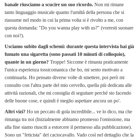
banale riusciamo a scucire un suo ricordo.
Non mi rimane
tanto linguaggio musicale quanto l'umiltà della persona che si
riassume nel modo in cui la prima volta si è rivolto a me, con
questa domanda: "Do you wanna play with us?" (vorresti suonare
con noi?).
Usciamo subito dagli schemi: durante questa intervista hai già
fumato una sigaretta (sono passati 10 minuti di colloquio),
quante in un giorno?
Troppe! Siccome è rimasta praticamente
l'unica esperienza tossicomanica che ho, mi sento motivato a
continuarla. Ho pensato diverse volte di smettere, poi però mi
consulto con l'altra parte del mio cervello, quella più dedicata alle
attività razionali, che mi consiglia di seguitare perché sto facendo
delle buone cose, e quindi è meglio aspettare ancora un po'.
Altri vizi?
Ho un peccato di gola incredibile... ve lo dico, ma che
rimanga tra noi (Inizialmente abbiamo promesso l'omissione, ma
alla fine siamo riusciti a estorcere il permesso alla pubblicazione).
Sono un "feticista" del caciocavallo. Vado così nel dettaglio che la