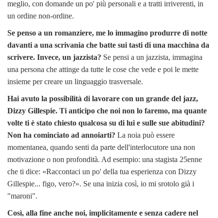
meglio, con domande un po' più personali e a tratti irriverenti, in
un ordine non-ordine.
Se penso a un romanziere, me lo immagino produrre di notte
davanti a una scrivania che batte sui tasti di una macchina da
scrivere. Invece, un jazzista?
Se pensi a un jazzista, immagina
una persona che attinge da tutte le cose che vede e poi le mette
insieme per creare un linguaggio trasversale.
Hai avuto la possibilità di lavorare con un grande del jazz,
Dizzy Gillespie. Ti anticipo che noi non lo faremo, ma quante
volte ti è stato chiesto qualcosa su di lui e sulle sue abitudini?
Non ha cominciato ad annoiarti?
La noia può essere
momentanea, quando senti da parte dell'interlocutore una non
motivazione o non profondità. Ad esempio: una stagista 25enne
che ti dice: «Raccontaci un po' della tua esperienza con Dizzy
Gillespie... figo, vero?». Se una inizia così, io mi srotolo già i
"maroni".
Così, alla fine anche noi, implicitamente e senza cadere nel