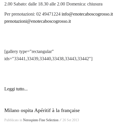
2.00 Sabato: dalle 18.30 alle 2.00 Domenica: chiusura
Per prenotazioni: 02 49471224
info@enotecaboscogrosso.it
prenotazioni@enotecaboscogrosso.it
[gallery type="rectangular"
ids="33441,33439,33440,33438,33443,33442"]
Leggi tutto...
Milano ospita Apéritif à la française
Pubblicato in
Nerospinto Fine Selection ⁄
26 Set 2013