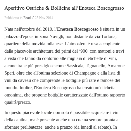
Aperitivo Ostriche & Bollicine all’Enoteca Boscogrosso
Pubblicato in
Food ⁄
25 Nov 2014
Nata nell'ottobre del 2010, l’
Enoteca Boscogrosso
è situata in un
palazzo d'epoca in zona Navigli, non distante da via Tortona,
quartiere della movida milanese. L'atmosfera è resa accogliente
dalla piacevole architettura dei primi del ‘900, con mattoni e travi
a vista che fanno da contorno alle migliaia di etichette di vini,
alcune tra le più prestigiose come Sassicaia, Tignanello, Amarone
Speri, oltre che all'ottima selezione di Champagne e alla lista di
vini da caveau che comprende le bottiglie più rare e famose del
mondo. Inoltre, l'Enoteca Boscogrosso ha creato un'etichetta
omonima, che propone bottiglie caratterizzate dall'ottimo rapporto
qualità/prezzo.
In questo piacevole locale non solo è possibile acquistare i vini
della cantina, ma è presente anche una cucina sempre pronta a
sfornare prelibatezze, anche a pranzo (da lunedì al sabato). In