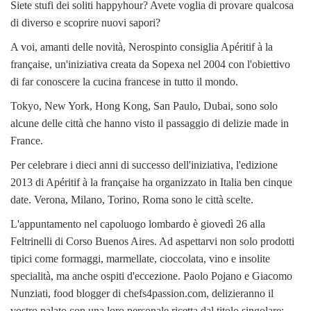
Siete stufi dei soliti happyhour? Avete voglia di provare qualcosa
di diverso e scoprire nuovi sapori?
A voi, amanti delle novità, Nerospinto consiglia Apéritif à la
française, un'iniziativa creata da Sopexa nel 2004 con l'obiettivo
di far conoscere la cucina francese in tutto il mondo.
Tokyo, New York, Hong Kong, San Paulo, Dubai, sono solo
alcune delle città che hanno visto il passaggio di delizie made in
France.
Per celebrare i dieci anni di successo dell'iniziativa, l'edizione
2013 di Apéritif à la française ha organizzato in Italia ben cinque
date. Verona, Milano, Torino, Roma sono le città scelte.
L'appuntamento nel capoluogo lombardo è giovedì 26 alla
Feltrinelli di Corso Buenos Aires. Ad aspettarvi non solo prodotti
tipici come formaggi, marmellate, cioccolata, vino e insolite
specialità, ma anche ospiti d'eccezione. Paolo Pojano e Giacomo
Nunziati, food blogger di chefs4passion.com, delizieranno il
vostro palato con una loro personale ricetta dal titolo singolare: