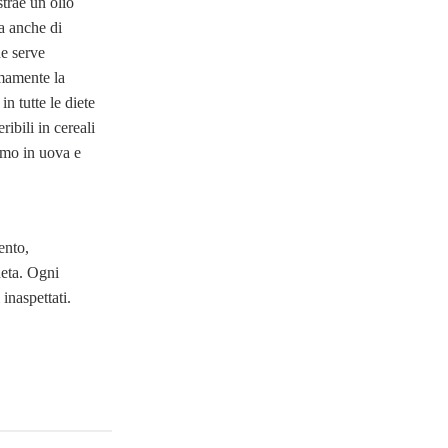
strae un olio
a anche di
e serve
mamente la
n tutte le diete
ibili in cereali
smo in uova e
ento,
neta. Ogni
inaspettati.