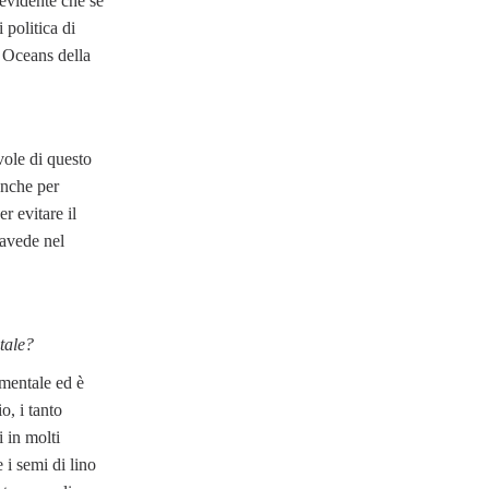
 evidente che se
i politica di
 Oceans della
ole di questo
anche per
r evitare il
ravede nel
tale?
amentale ed è
o, i tanto
 in molti
 i semi di lino