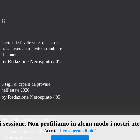
oli
Greta e le favole vere: quando una
fiaba diventa un invito a cambiare
il mondo
by
Redazione Nerospinto
/ 05
5 tagli di capelli da provare
nell’estate 2026
by
Redazione Nerospinto
/ 03
Per andare dietro a un frutto
di sessione. Non profiliamo in alcun modo i nostri ute
neanche così buono come la mela,
Accetto.
Per saperne di piu'
ci siamo persi il Paradiso- Intervista
a Vincenzo Greco