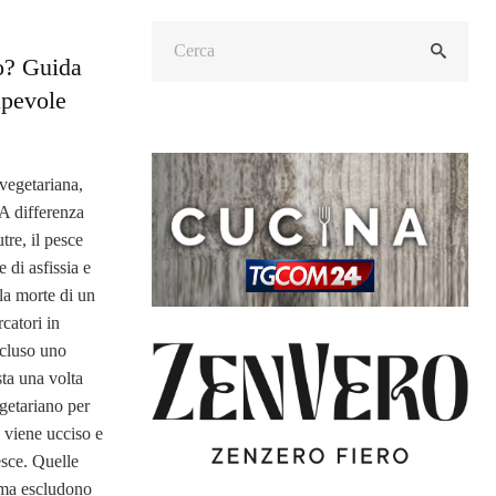
o? Guida
apevole
 vegetariana,
A differenza
tre, il pesce
di asfissia e
la morte di un
catori in
cluso uno
sta una volta
getariano per
 viene ucciso e
esce. Quelle
 ma escludono