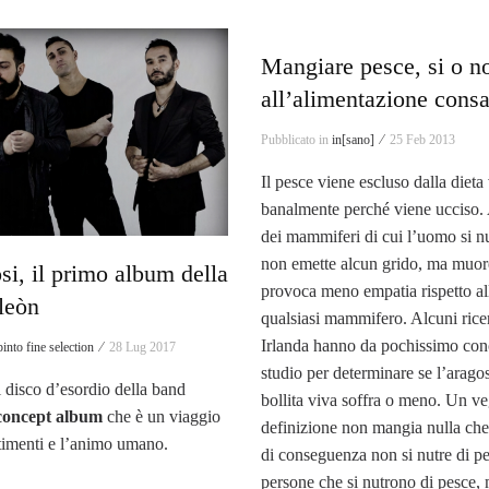
Mangiare pesce, si o n
all’alimentazione cons
Pubblicato in
in[sano] ⁄
25 Feb 2013
Il pesce viene escluso dalla dieta
banalmente perché viene ucciso. 
dei mammiferi di cui l’uomo si nu
non emette alcun grido, ma muore 
i, il primo album della
provoca meno empatia rispetto al
leòn
qualsiasi mammifero. Alcuni ricer
Irlanda hanno da pochissimo con
into fine selection ⁄
28 Lug 2017
studio per determinare se l’arago
l disco d’esordio della band
bollita viva soffra o meno. Un ve
concept album
che è un viaggio
definizione non mangia nulla che
ntimenti e l’animo umano.
di conseguenza non si nutre di p
persone che si nutrono di pesce,