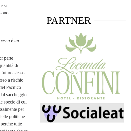
e si
 sono
PARTNER
 pesca è un
or parte
uantità di
l futuro stesso
sso a rischio.
del Pacifico
 dal saccheggio
le specie di cui
ssalmente per
delle politiche
 perché tutte