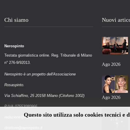
Chi siamo
Nuovi artic
Nerospinto
Testata giornalistica online. Reg. Tribunale di Milano
n° 276-9/92013.
Ago 2026
Nerospinto è un progetto dell'Associazione
Rosaspinto.
Via Schiaffino, 25 20158 Milano (Citofono 1002)
Ago 2026
P.IVA 07553080966
Questo sito utilizza solo cookies tecnici e 
redazione@nerospinto.it
direttore@nerospinto.it