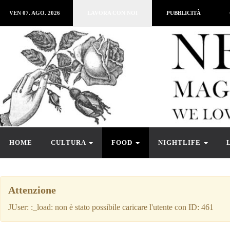
VEN 07. AGO. 2026
LAVORA CON NOI
PUBBLICITÀ
HOME
CULTURA
FOOD
NIGHTLIFE
Attenzione
JUser: :_load: non è stato possibile caricare l'utente con ID: 461