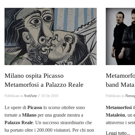
Milano ospita Picasso
Metamorfos
Metamorfosi a Palazzo Reale
band Mata
Pubblicato in
SvelArte ⁄
18 Ott 2018
Pubblicato in
Nerosp
Le opere di
Picasso
lo scorso ottobre sono
Metamorfosi
i
tornate a
Milano
per una grande mostra a
Mataleòn
, un
Palazzo Reale
. Un successo straordinario che
attraverso i se
ha portato oltre i 200.000 visitatori. Per chi non
Leggi tutto...