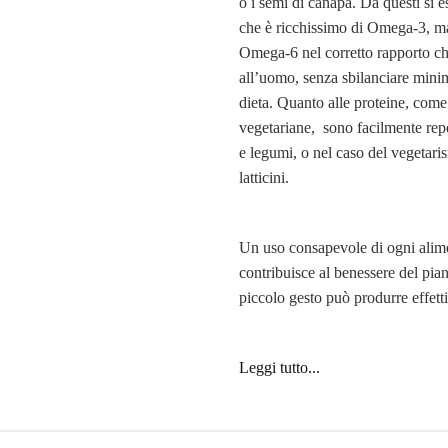
o i semi di canapa. Da questi si e
che è ricchissimo di Omega-3, m
Omega-6 nel corretto rapporto ch
all’uomo, senza sbilanciare mini
dieta. Quanto alle proteine, come i
vegetariane, sono facilmente reper
e legumi, o nel caso del vegetari
latticini.
Un uso consapevole di ogni alim
contribuisce al benessere del pia
piccolo gesto può produrre effetti 
Leggi tutto...