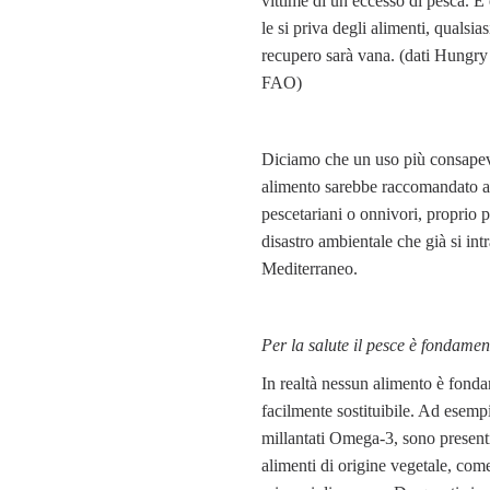
vittime di un eccesso di pesca. È
le si priva degli alimenti, qualsias
recupero sarà vana. (dati Hungry
FAO)
Diciamo che un uso più consapev
alimento sarebbe raccomandato 
pescetariani o onnivori, proprio pe
disastro ambientale che già si int
Mediterraneo.
Per la salute il pesce è fondamen
In realtà nessun alimento è fond
facilmente sostituibile. Ad esempi
millantati Omega-3, sono presenti
alimenti di origine vegetale, come