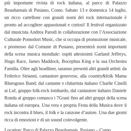
più importante rivista di rock italiana, al parco di Palazzo
Beauharnais di Pusiano, Como. Sabato 13 e domenica 14 luglio,
un ricco cartellone con grandi nomi del rock internazionale è
pronto ad accogliere appassionati e curiosi! Il festival organizzato
dal musicista Andrea Parodi in collaborazione con l’Associazione
Culturale Pomodori Music, che si occupa di promozione musicale,
e promosso dal Comune di Pusiano, presenterà nomi importanti
della scena musica mondiale: ospiti attesissimi Garland Jeffreys,
Hugo Race, James Maddock, Bocephus King e la sua Orchestra
Familia. Oltre agli headliner, saranno presenti altri grandi artisti: da
Federico Sirianni, cantautore genovese, alla country&folk Mama
Bluesgrass Band; dal cantante e chitarrista italiano Charlie Cinelli
ai Luf, gruppo folk-rock lombardo, dal cantautore italiano Daniele
Ronda al gruppo comasco i 7Grani fino ad altri gruppi della scena
italiana ed europea. Una vera e propria Festa della Musica dove il
rock incontra il blues, il folk e la canzone d’autore. Una due giorni
ricca di emozioni e di un sound coinvolgente.
Location: Parco di Palazzo Beauharnais, Pusiano – Como