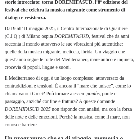
storie intrecciate: torna DOREMIFASUD, l’8ª edizione del
festival che celebra la musica migrante come strumento di
dialogo e resistenza.
Dal 9 all’11 maggio 2025, il Centro Internazionale di Quartiere
(C.I.Q.) di Milano ospita
DOREMIFASUD
, festival che da anni
racconta il mondo attraverso le sue vibrazioni più autentiche:
quelle della musica migrante, meticcia, ibrida. Un viaggio che
quest’anno segue le rotte del Mediterraneo, mare antico e inquieto,
crocevia di popoli, lingue e suoni.
Il Mediterraneo di oggi è un luogo complesso, attraversato da
contraddizioni e tensioni. È ancora il “mare che unisce”, come lo
chiamavano i Greci? Può tornare a essere
pontòs
, ponte e
passaggio, anziché confine e frattura? A queste domande
DOREMIFASUD 2025
non risponde con analisi, ma con la forza
delle note e delle emozioni. Perché la musica, come il mare, non
conosce barriere.
Un programma che sa di viaggio, memoria e