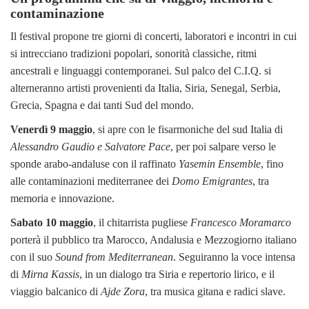
contaminazione
Il festival propone tre giorni di concerti, laboratori e incontri in cui
si intrecciano tradizioni popolari, sonorità classiche, ritmi
ancestrali e linguaggi contemporanei. Sul palco del C.I.Q. si
alterneranno artisti provenienti da Italia, Siria, Senegal, Serbia,
Grecia, Spagna e dai tanti Sud del mondo.
Venerdì 9 maggio
, si apre con le fisarmoniche del sud Italia di
Alessandro Gaudio e Salvatore Pace
, per poi salpare verso le
sponde arabo-andaluse con il raffinato
Yasemin Ensemble
, fino
alle contaminazioni mediterranee dei
Domo Emigrantes
, tra
memoria e innovazione.
Sabato 10 maggio
, il chitarrista pugliese
Francesco Moramarco
porterà il pubblico tra Marocco, Andalusia e Mezzogiorno italiano
con il suo
Sound from Mediterranean
. Seguiranno la voce intensa
di
Mirna Kassis
, in un dialogo tra Siria e repertorio lirico, e il
viaggio balcanico di
Ajde Zora
, tra musica gitana e radici slave.