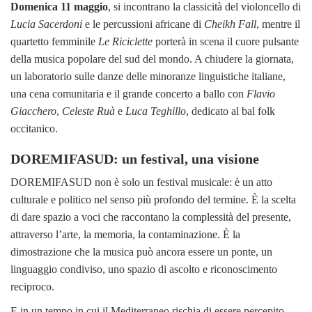
Domenica 11 maggio
, si incontrano la classicità del violoncello di
Lucia Sacerdoni
e le percussioni africane di
Cheikh Fall
, mentre il
quartetto femminile
Le Riciclette
porterà in scena il cuore pulsante
della musica popolare del sud del mondo. A chiudere la giornata,
un laboratorio sulle danze delle minoranze linguistiche italiane,
una cena comunitaria e il grande concerto a ballo con
Flavio
Giacchero
,
Celeste Ruà
e
Luca Teghillo
, dedicato al bal folk
occitanico.
DOREMIFASUD: un festival, una visione
DOREMIFASUD non è solo un festival musicale: è un atto
culturale e politico nel senso più profondo del termine. È la scelta
di dare spazio a voci che raccontano la complessità del presente,
attraverso l’arte, la memoria, la contaminazione. È la
dimostrazione che la musica può ancora essere un ponte, un
linguaggio condiviso, uno spazio di ascolto e riconoscimento
reciproco.
E in un tempo in cui il Mediterraneo rischia di essere percepito