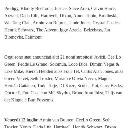
Prodigy, Bloody Beetroots, Justice, Steve Aoki, Calvin Harris,
Axwell, Dada Life, Hardwell, Dixon, Amon Tobin, Brodinski.,
Wu Tang Clan, Armin van Buuren, Jamie Jones, Crystal Castles,
Henrik Schwarz, The Advent, Iggy Azaela, Belzebass, Jan
Blomqvist, Fairmont.
Oggi sono stati annunciati altri 21 nomi strepitosi: Avicii, Cee Lo
Green, Fedde Le Grand, Solomun, Loco Dice, Dimitri Vegas &
Like Mike, Kieran Hebden alias Four Tet, Curtis Alan Jones, alias
Green Velvet, Seth Troxler, Miriam e Olivia Nervo, Magda,
Hernán Cattáneo, Todd Terje, DJ Koze, Scuba, Tini, Gary Becks,
Doctor P, FuntCase con MC Skydro, Bruno from Ibiza, Thijs van
der Klugte e Bart Possemis.
Venerdì 12 luglio:
Armin van Buuren, CeeLo Green, Seth
Troxler, Nervo, Dada Life, Hardwell, Henrik Schwarz, Dixon,