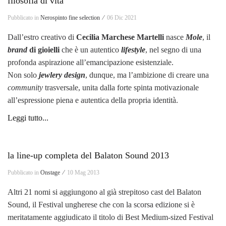
filosofia di vita
Pubblicato in
Nerospinto fine selection ⁄
06 Dic 2021
Dall’estro creativo di
Cecilia Marchese Martelli
nasce
Mole
, il
brand
di gioielli
che è un autentico
lifestyle
, nel segno di una
profonda aspirazione all’emancipazione esistenziale.
Non solo
jewlery design
, dunque, ma l’ambizione di creare una
community
trasversale, unita dalla forte spinta motivazionale
all’espressione piena e autentica della propria identità.
Leggi tutto...
la line-up completa del Balaton Sound 2013
Pubblicato in
Onstage ⁄
10 Mag 2013
Altri 21 nomi si aggiungono al già strepitoso cast del Balaton
Sound, il Festival ungherese che con la scorsa edizione si è
meritatamente aggiudicato il titolo di Best Medium-sized Festival