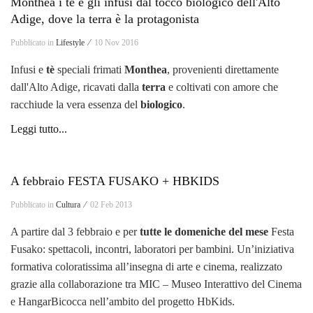
Monthea i tè e gli infusi dal tocco biologico dell'Alto
Adige, dove la terra è la protagonista
Pubblicato in
Lifestyle ⁄
10 Nov 2016
Infusi e
tè
speciali frimati
Monthea
, provenienti direttamente
dall'Alto Adige, ricavati dalla
terra
e coltivati con amore che
racchiude la vera essenza del
biologico
.
Leggi tutto...
A febbraio FESTA FUSAKO + HBKIDS
Pubblicato in
Cultura ⁄
02 Feb 2013
A partire dal 3 febbraio e per
tutte le domeniche del mese
Festa
Fusako: spettacoli, incontri, laboratori per bambini. Un’iniziativa
formativa coloratissima all’insegna di arte e cinema, realizzato
grazie alla collaborazione tra MIC – Museo Interattivo del Cinema
e HangarBicocca nell’ambito del progetto HbKids.