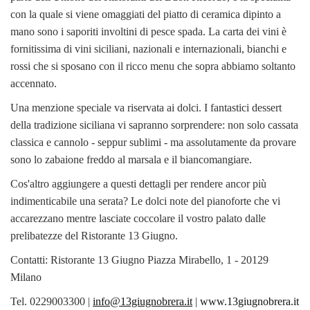
con la quale si viene omaggiati del piatto di ceramica dipinto a
mano sono i saporiti involtini di pesce spada. La carta dei vini è
fornitissima di vini siciliani, nazionali e internazionali, bianchi e
rossi che si sposano con il ricco menu che sopra abbiamo soltanto
accennato.
Una menzione speciale va riservata ai dolci. I fantastici dessert
della tradizione siciliana vi sapranno sorprendere: non solo cassata
classica e cannolo - seppur sublimi - ma assolutamente da provare
sono lo zabaione freddo al marsala e il biancomangiare.
Cos'altro aggiungere a questi dettagli per rendere ancor più
indimenticabile una serata? Le dolci note del pianoforte che vi
accarezzano mentre lasciate coccolare il vostro palato dalle
prelibatezze del Ristorante 13 Giugno.
Contatti: Ristorante 13 Giugno Piazza Mirabello, 1 - 20129
Milano
Tel. 0229003300 |
info@13giugnobrera.it
|
www.13giugnobrera.it