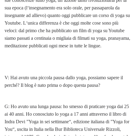
sue conoscenze sullo yoga, un‘azione tanto rivoluzionaria per la
sua epoca (l‘insegnamento era solo orale, per passaparola da
insegnante ad allievo) quanto oggi pubblicare un corso di yoga su
Youtube. L‘unica differenza è che oggi molte cose sono più
veloci: dal primo che ha pubblicato un film di yoga su Youtube
siamo passati a centinaia o migliaia di filmati su yoga, pranayama,
meditazione pubblicati ogni mese in tutte le lingue.
V: Hai avuto una piccola pausa dallo yoga, possiamo sapere il
perché? Il blog è nato prima o dopo questa pausa?
G: Ho avuto una lunga pausa: ho smesso di praticare yoga dai 25
ai 40 anni. Ho conosciuto lo yoga a 17 anni attraverso il libro di
Indra Devi ”Yoga in sei settimane“, edizione italiana di ”Yoga for
You“, uscita in Italia nella Bur Biblioteca Universale Rizzoli,