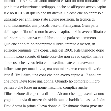
intorno al 1975. Guardando indietro è stato un libro fondamentale
per la mia educazione e sviluppo, anche se all‘epoca avevo capito
si e no il 10% di quello che mi diceva. Le cose che ho appreso e
utilizzato per anni sono state alcune posizioni, la tecnica di
autorilassamento, una piccola base di Pranayama. Gran parte
dell‘aspetto filosofico non lo avevo capito, anzi lo avevo filtrato e
nel ricordo mi pareva che il libro non ne parlasse nemmeno.
Qualche anno fa ho ricomprato il libro, tramite Amazon, in
edizione originale, una copia usata del 1960. Rileggendolo dopo
anni mi sono accorto di tante cose che non avevo capito, mentre
altre cose che avevo letto erano sedimentate e mi avevano
influenzato per tutta la vita, ma non mi ero reso conto di averle
lette lì. Tra l‘altro, una cosa che non avevo capito a 17 anni era
che Indra Devi fosse una donna. Quando ho comprato il libro
pensavo che fosse un nome maschile, complice anche
l‘illustrazione di copertina di John Alcorn che rappresentava uno
yogi in una via di mezzo fra siddhasana e baddhakonasana. Indra
Devi è stata la prima allieva donna di Krishnamacharia (maestro