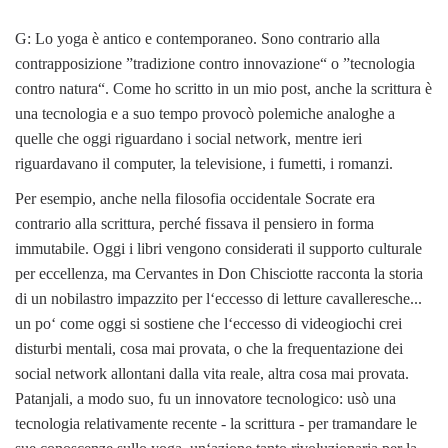
G: Lo yoga è antico e contemporaneo. Sono contrario alla
contrapposizione ”tradizione contro innovazione“ o ”tecnologia
contro natura“. Come ho scritto in un mio post, anche la scrittura è
una tecnologia e a suo tempo provocò polemiche analoghe a
quelle che oggi riguardano i social network, mentre ieri
riguardavano il computer, la televisione, i fumetti, i romanzi.
Per esempio, anche nella filosofia occidentale Socrate era
contrario alla scrittura, perché fissava il pensiero in forma
immutabile. Oggi i libri vengono considerati il supporto culturale
per eccellenza, ma Cervantes in Don Chisciotte racconta la storia
di un nobilastro impazzito per l‘eccesso di letture cavalleresche...
un po‘ come oggi si sostiene che l‘eccesso di videogiochi crei
disturbi mentali, cosa mai provata, o che la frequentazione dei
social network allontani dalla vita reale, altra cosa mai provata.
Patanjali, a modo suo, fu un innovatore tecnologico: usò una
tecnologia relativamente recente - la scrittura - per tramandare le