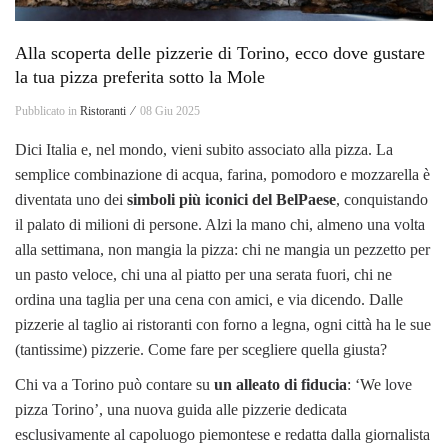
Alla scoperta delle pizzerie di Torino, ecco dove gustare
la tua pizza preferita sotto la Mole
Pubblicato in
Ristoranti ⁄
08 Giu 2025
Dici Italia e, nel mondo, vieni subito associato alla pizza. La
semplice combinazione di acqua, farina, pomodoro e mozzarella è
diventata uno dei
simboli più iconici del BelPaese
, conquistando
il palato di milioni di persone. Alzi la mano chi, almeno una volta
alla settimana, non mangia la pizza: chi ne mangia un pezzetto per
un pasto veloce, chi una al piatto per una serata fuori, chi ne
ordina una taglia per una cena con amici, e via dicendo. Dalle
pizzerie al taglio ai ristoranti con forno a legna, ogni città ha le sue
(tantissime) pizzerie. Come fare per scegliere quella giusta?
Chi va a Torino può contare su
un alleato di fiducia
: ‘We love
pizza Torino’, una nuova guida alle pizzerie dedicata
esclusivamente al capoluogo piemontese e redatta dalla giornalista