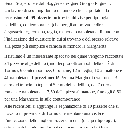
Sarah Scaparone e dal blogger e designer Giorgio Pugnetti.
Un lavoro di scouting durato un anno e che ha portato alla
recensione di 99 pizzerie torinesi
suddivise per tipologia:
padellino, contemporanea (che per gli autori vuole dire
degustazione), romana, teglia, mattone o napoletana. Il tutto con
l’indicazione del quartiere in cui si trovano e del prezzo relativo
alla pizza più semplice e famosa al mondo: la Margherita.
Il risultato è un interessante spaccato nel quale vengono raccontate
24 pizzerie al padellino (uno dei prodotti simboli della città di
Torino), 6 contemporanee, 6 romane, 12 in teglia, 10 al mattone e
41 napoletane.
I prezzi medi?
Per una Margherita vanno dai 3
euro del trancio in teglia ai 5 euro del padellino, dai 7 euro di
romana e napoletana ai 7,50 della pizza al mattone, fino agli 8,50
per una Margherita in stile contemporaneo.
Alle recensioni si aggiunge la segnalazione di 10 pizzerie che si
trovano in provincia di Torino che meritano una visita e
l’indicazione delle migliori pizzerie in città (una per tipologia),
oltre che della migliore farinata da mangiare sotto la Mole.