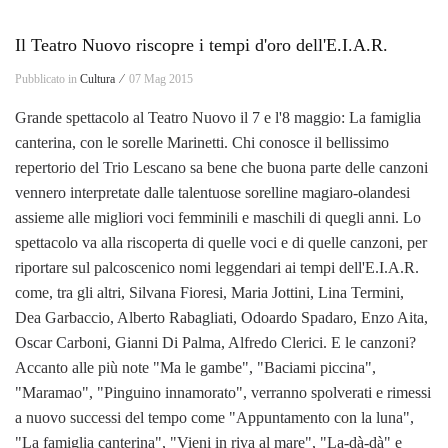
Il Teatro Nuovo riscopre i tempi d'oro dell'E.I.A.R.
Pubblicato in
Cultura ⁄
07 Mag 2015
Grande spettacolo al Teatro Nuovo il 7 e l'8 maggio: La famiglia
canterina, con le sorelle Marinetti. Chi conosce il bellissimo
repertorio del Trio Lescano sa bene che buona parte delle canzoni
vennero interpretate dalle talentuose sorelline magiaro-olandesi
assieme alle migliori voci femminili e maschili di quegli anni. Lo
spettacolo va alla riscoperta di quelle voci e di quelle canzoni, per
riportare sul palcoscenico nomi leggendari ai tempi dell'E.I.A.R.
come, tra gli altri, Silvana Fioresi, Maria Jottini, Lina Termini,
Dea Garbaccio, Alberto Rabagliati, Odoardo Spadaro, Enzo Aita,
Oscar Carboni, Gianni Di Palma, Alfredo Clerici. E le canzoni?
Accanto alle più note "Ma le gambe", "Baciami piccina",
"Maramao", "Pinguino innamorato", verranno spolverati e rimessi
a nuovo successi del tempo come "Appuntamento con la luna",
"La famiglia canterina", "Vieni in riva al mare", "La-dà-dà" e