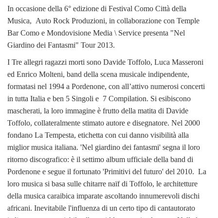
In occasione della 6° edizione di Festival Como Città della
Musica, Auto Rock Produzioni, in collaborazione con Temple
Bar Como e Mondovisione Media \ Service presenta "Nel
Giardino dei Fantasmi" Tour 2013.
I Tre allegri ragazzi morti sono Davide Toffolo, Luca Masseroni
ed Enrico Molteni, band della scena musicale indipendente,
formatasi nel 1994 a Pordenone, con all’attivo numerosi concerti
in tutta Italia e ben 5 Singoli e 7 Compilation. Si esibiscono
mascherati, la loro immagine è frutto della matita di Davide
Toffolo, collateralmente stimato autore e disegnatore. Nel 2000
fondano La Tempesta, etichetta con cui danno visibilità alla
miglior musica italiana. 'Nel giardino dei fantasmi' segna il loro
ritorno discografico: è il settimo album ufficiale della band di
Pordenone e segue il fortunato 'Primitivi del futuro' del 2010. La
loro musica si basa sulle chitarre naïf di Toffolo, le architetture
della musica caraibica imparate ascoltando innumerevoli dischi
africani. Inevitabile l'influenza di un certo tipo di cantautorato