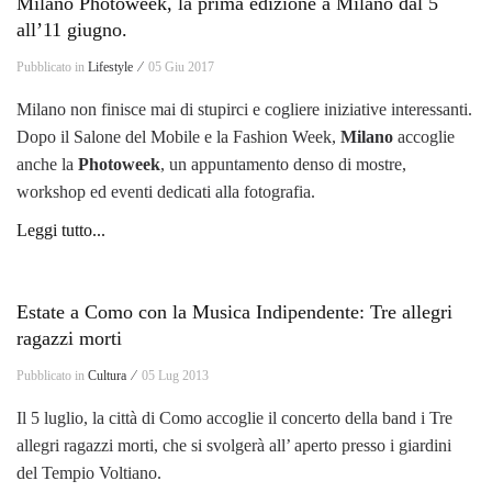
Milano Photoweek, la prima edizione a Milano dal 5
all’11 giugno.
Pubblicato in
Lifestyle ⁄
05 Giu 2017
Milano non finisce mai di stupirci e cogliere iniziative interessanti.
Dopo il Salone del Mobile e la Fashion Week,
Milano
accoglie
anche la
Photoweek
, un appuntamento denso di mostre,
workshop ed eventi dedicati alla fotografia.
Leggi tutto...
Estate a Como con la Musica Indipendente: Tre allegri
ragazzi morti
Pubblicato in
Cultura ⁄
05 Lug 2013
Il 5 luglio, la città di Como accoglie il concerto della band i Tre
allegri ragazzi morti, che si svolgerà all’ aperto presso i giardini
del Tempio Voltiano.