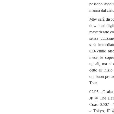
possono ascolt
manna dal ciel
Mbv sarà dispon
download digita
masterizzato c
senza utilizza
sarà immediat
CD/Vinile biso
mese; le coper
uguali, ma si
detto all’inizi
ora buon pre-as
Tour.
02/05 – Osaka
JP @ The Hat
Coast 02/07 –
– Tokyo, JP @