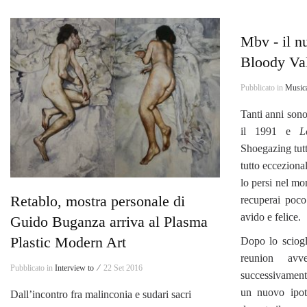
Mbv - il 
Bloody Val
Pubblicato in
Music
Tanti anni sono
il 1991 e
L
Shoegazing tut
tutto eccezion
lo persi nel m
Retablo, mostra personale di
recuperai poc
avido e felice.
Guido Buganza arriva al Plasma
Plastic Modern Art
Dopo lo sciogl
reunion av
Pubblicato in
Interview to ⁄
22 Set 2016
successivamente
un nuovo ipot
Dall’incontro fra malinconia e sudari sacri