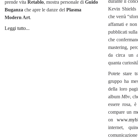
durante il conc
prende vita
Retablo
, mostra personale di
Guido
Kevin Shields 
Buganza
che apre le danze del
Plasma
che verrà “sfor
Modern Art
.
affamati e non
Leggi tutto...
pubblicati sul
che confermano
mastering, per
da circa un 
quanta curiosit
Potete stare t
gruppo ha mes
della loro pag
album
Mbv
, ch
essere rosa, 
compare un me
on
www.myblo
internet, qu
comunicazione 