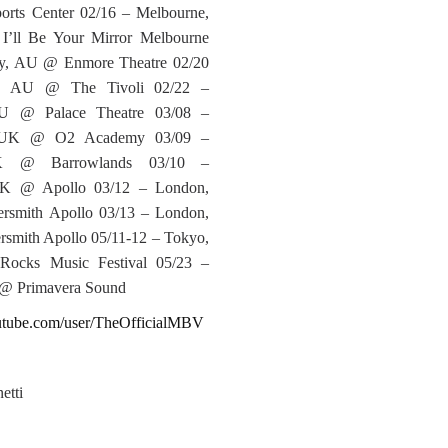
rts Center 02/16 – Melbourne,
’ll Be Your Mirror Melbourne
ey, AU @ Enmore Theatre 02/20
d, AU @ The Tivoli 02/22 –
U @ Palace Theatre 03/08 –
 UK @ O2 Academy 03/09 –
K @ Barrowlands 03/10 –
UK @ Apollo 03/12 – London,
mith Apollo 03/13 – London,
mith Apollo 05/11-12 – Tokyo,
ocks Music Festival 05/23 –
 @ Primavera Sound
utube.com/user/TheOfficialMBV
etti