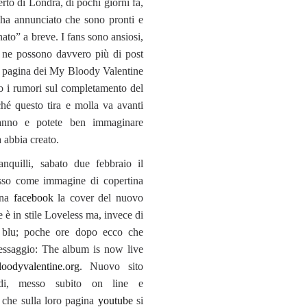
erto di Londra, di pochi giorni fa,
ha annunciato che sono pronti e
nato” a breve. I fans sono ansiosi,
 ne possono davvero più di post
la pagina dei My Bloody Valentine
 i rumori sul completamento del
ché questo tira e molla va avanti
anno e potete ben immaginare
à abbia creato.
ranquilli, sabato due febbraio il
so come immagine di copertina
ina
facebook
la cover del nuovo
e è in stile Loveless ma, invece di
è blu; poche ore dopo ecco che
ssaggio: The album is now live
odyvalentine.org
. Nuovo sito
indi, messo subito on line e
che sulla loro pagina
youtube
si