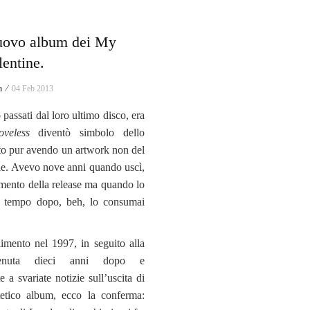
nuovo album dei My
entine.
a ⁄
04 Feb 2013
 passati dal loro ultimo disco, era
oveless
diventò simbolo dello
to pur avendo un artwork non del
ale. Avevo nove anni quando uscì,
omento della release ma quando lo
o tempo dopo, beh, lo consumai
imento nel 1997, in seguito alla
venuta dieci anni dopo e
 a svariate notizie sull’uscita di
etico album, ecco la conferma: