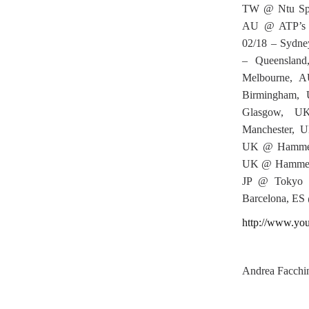
TW @ Ntu Spo
AU @ ATP’s I
02/18 – Sydn
– Queenslan
Melbourne, A
Birmingham,
Glasgow, U
Manchester, 
UK @ Hammers
UK @ Hammers
JP @ Tokyo R
Barcelona, ES
http://www.yo
Andrea Facchin