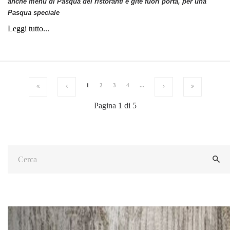
anche menu di Pasqua dei ristoranti e gite fuori porta, per una
Pasqua speciale
Leggi tutto...
1
2
3
4
...
Pagina 1 di 5