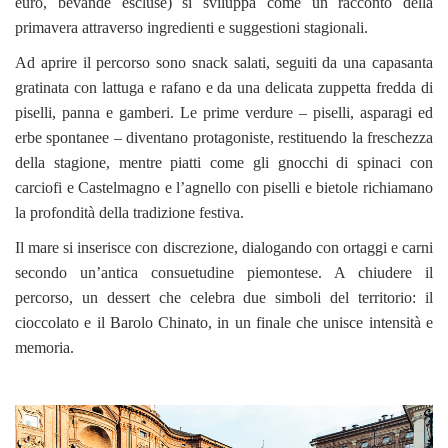
euro, bevande escluse) si sviluppa come un racconto della
primavera attraverso ingredienti e suggestioni stagionali.
Ad aprire il percorso sono snack salati, seguiti da una capasanta
gratinata con lattuga e rafano e da una delicata zuppetta fredda di
piselli, panna e gamberi. Le prime verdure – piselli, asparagi ed
erbe spontanee – diventano protagoniste, restituendo la freschezza
della stagione, mentre piatti come gli gnocchi di spinaci con
carciofi e Castelmagno e l’agnello con piselli e bietole richiamano
la profondità della tradizione festiva.
Il mare si inserisce con discrezione, dialogando con ortaggi e carni
secondo un’antica consuetudine piemontese. A chiudere il
percorso, un dessert che celebra due simboli del territorio: il
cioccolato e il Barolo Chinato, in un finale che unisce intensità e
memoria.