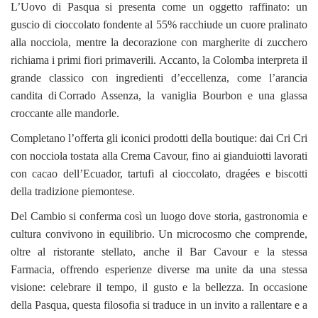
L’Uovo di Pasqua si presenta come un oggetto raffinato: un
guscio di cioccolato fondente al 55% racchiude un cuore pralinato
alla nocciola, mentre la decorazione con margherite di zucchero
richiama i primi fiori primaverili. Accanto, la Colomba interpreta il
grande classico con ingredienti d’eccellenza, come l’arancia
candita di
Corrado Assenza
, la vaniglia Bourbon e una glassa
croccante alle mandorle.
Completano l’offerta gli iconici prodotti della boutique: dai Cri Cri
con nocciola tostata alla Crema Cavour, fino ai gianduiotti lavorati
con cacao dell’Ecuador, tartufi al cioccolato, dragées e biscotti
della tradizione piemontese.
Del Cambio si conferma così un luogo dove storia, gastronomia e
cultura convivono in equilibrio. Un microcosmo che comprende,
oltre al ristorante stellato, anche il Bar Cavour e la stessa
Farmacia, offrendo esperienze diverse ma unite da una stessa
visione: celebrare il tempo, il gusto e la bellezza. In occasione
della Pasqua, questa filosofia si traduce in un invito a rallentare e a