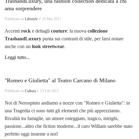
TrashandLuxury, una fashion collection dedicata a chi
ama sorprendere
Pubblicato in
Lifestyle ⁄
16 Mar 2017
Accenti
rock
e dettagli
couture
: la nuova
collezione
TrashandLuxury
punta sui contrasti di stile, per farsi notare
anche con un
look
streetwear
.
Leggi tutto...
"Romeo e Giulietta" al Teatro Carcano di Milano
Pubblicato in
Cultura ⁄
13 Feb 2013
Noi di Nerospinto andiamo a nozze con "Romeo e Giulietta": in
una Tragedia ci sono tutti gli elementi che più apprezziamo.
Rivalità tra famiglie, un amore osteggiato, tragico, intrighi,
passione...altro che fiction moderne...il caro William sarebbe stato
perfetto oggi insieme a noi!