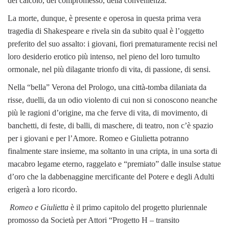
del calcolo, del compromesso, della convenienza.
La morte, dunque, è presente e operosa in questa prima vera
tragedia di Shakespeare e rivela sin da subito qual è l’oggetto
preferito del suo assalto: i giovani, fiori prematuramente recisi nel
loro desiderio erotico più intenso, nel pieno del loro tumulto
ormonale, nel più dilagante trionfo di vita, di passione, di sensi.
Nella “bella” Verona del Prologo, una città-tomba dilaniata da
risse, duelli, da un odio violento di cui non si conoscono neanche
più le ragioni d’origine, ma che ferve di vita, di movimento, di
banchetti, di feste, di balli, di maschere, di teatro, non c’è spazio
per i giovani e per l’Amore. Romeo e Giulietta potranno
finalmente stare insieme, ma soltanto in una cripta, in una sorta di
macabro legame eterno, raggelato e “premiato” dalle insulse statue
d’oro che la dabbenaggine mercificante del Potere e degli Adulti
erigerà a loro ricordo.
Romeo e Giulietta
è il primo capitolo del progetto pluriennale
promosso da Società per Attori “Progetto H – transito