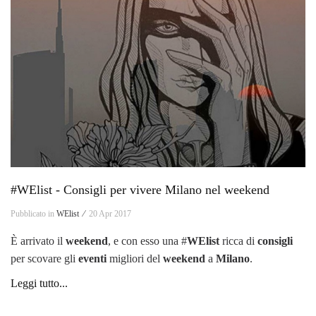
#WElist - Consigli per vivere Milano nel weekend
Pubblicato in
WElist ⁄
20 Apr 2017
È arrivato il
weekend
, e con esso una #
WElist
ricca di
consigli
per scovare gli
eventi
migliori del
weekend
a
Milano
.
Leggi tutto...