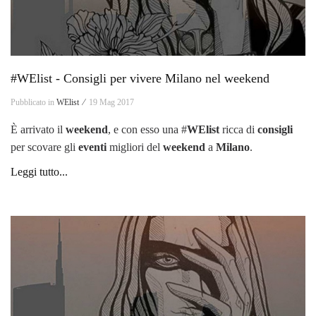
#WElist - Consigli per vivere Milano nel weekend
Pubblicato in
WElist ⁄
19 Mag 2017
È arrivato il
weekend
, e con esso una #
WElist
ricca di
consigli
per scovare gli
eventi
migliori del
weekend
a
Milano
.
Leggi tutto...