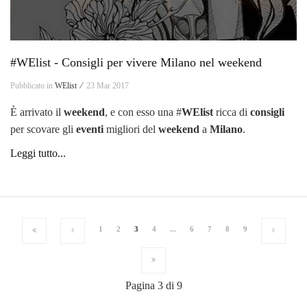
#WElist - Consigli per vivere Milano nel weekend
Pubblicato in
WElist ⁄
23 Mar 2017
È arrivato il
weekend
, e con esso una #
WElist
ricca di
consigli
per scovare gli
eventi
migliori del
weekend
a
Milano
.
Leggi tutto...
1
2
3
4
...
6
7
8
9
Pagina 3 di 9