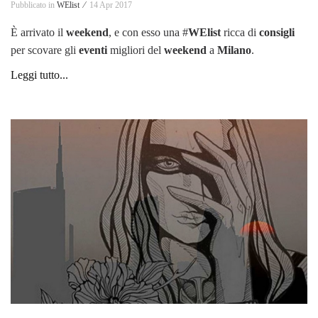
Pubblicato in
WElist ⁄
14 Apr 2017
È arrivato il
weekend
, e con esso una #
WElist
ricca di
consigli
per scovare gli
eventi
migliori del
weekend
a
Milano
.
Leggi tutto...