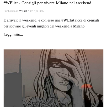
#WElist - Consigli per vivere Milano nel weekend
Pubblicato in
WElist ⁄
07 Apr 2017
È arrivato il
weekend
, e con esso una #
WElist
ricca di
consigli
per scovare gli
eventi
migliori del
weekend
a
Milano
.
Leggi tutto...