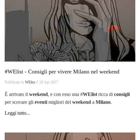
#WElist - Consigli per vivere Milano nel weekend
Pubblicato in
WElist ⁄
28 Apr 2017
È arrivato il
weekend
, e con esso una #
WElist
ricca di
consigli
per scovare gli
eventi
migliori del
weekend
a
Milano
.
Leggi tutto...