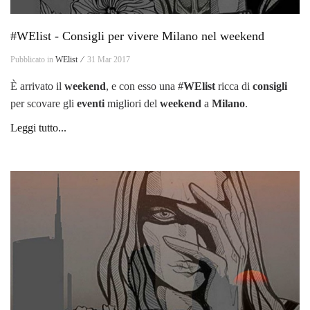
#WElist - Consigli per vivere Milano nel weekend
Pubblicato in
WElist ⁄
31 Mar 2017
È arrivato il
weekend
, e con esso una #
WElist
ricca di
consigli
per scovare gli
eventi
migliori del
weekend
a
Milano
.
Leggi tutto...