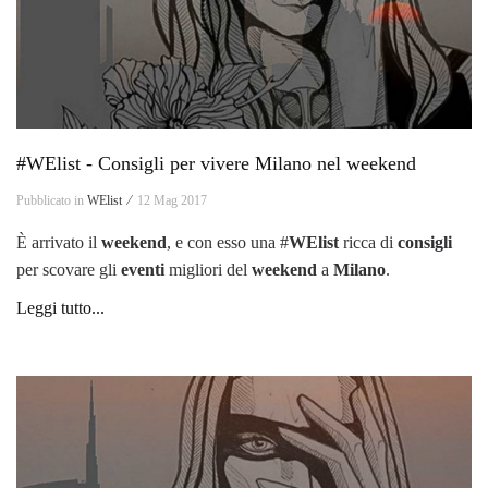
#WElist - Consigli per vivere Milano nel weekend
Pubblicato in
WElist ⁄
12 Mag 2017
È arrivato il
weekend
, e con esso una #
WElist
ricca di
consigli
per scovare gli
eventi
migliori del
weekend
a
Milano
.
Leggi tutto...