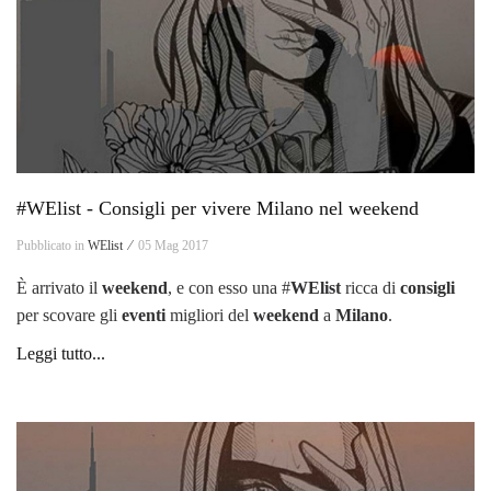
#WElist - Consigli per vivere Milano nel weekend
Pubblicato in
WElist ⁄
05 Mag 2017
È arrivato il
weekend
, e con esso una #
WElist
ricca di
consigli
per scovare gli
eventi
migliori del
weekend
a
Milano
.
Leggi tutto...