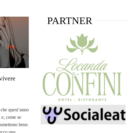
PARTNER
vivere
o che quest’anno
 e, come se
promettono bene.
ecco una