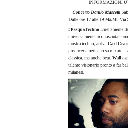
INFORMAZIONI UT
Concerto Danilo Mascetti
Sab
Dalle ore 17 alle 19 Ma.Mu Via
#PasquaTechno
Direttamente da 
universalmente riconosciuta come 
musica techno, arriva
Carl Crai
producer americano sa mixare ja
classica, ma anche beat.
Wall
osp
talento visionario pronto a far ball
milanesi.