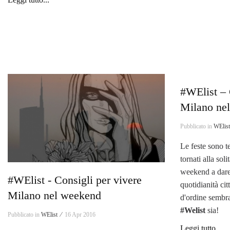
#WElist – 
Milano ne
Pubblicato in
WElis
Le feste sono t
tornati alla sol
weekend a dare 
#WElist - Consigli per vivere
quotidianità ci
Milano nel weekend
d'ordine sembra
#Welist
sia!
Pubblicato in
WElist ⁄
16 Apr 2016
Leggi tutto...