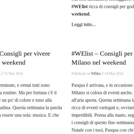
#WElist
ricca di consigli per god
weekend
.
Leggi tutto...
Consigli per vivere
#WElist – Consigli per
l weekend
Milano nel weekend
t ⁄
31 Mar 2016
Pubblicato in
WElist ⁄
24 Mar 2016
erminate, e ormai tutti sono
Pasqua è arrivata, e in occasione 
ita routine. Ma per fortuna c'è il
Milano si colora di eventi anche,
un po' di colore e tono alla
all'aria aperta. Questa settimana 
ttadina. Questa settimana la parola
ricca di eventi variegati e, ovvia
 essere una sola: musica. E che
imperdibili. Penna alla mano, se
i consigli di questo fine settimana
Natale con i tuoi, Pasqua con chi