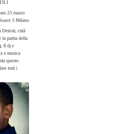
ILI
ato 25 marzo
 Soave 3 Milano
Detroit, città
la patria della
g
. Il dj e
zz e musica
ita questo
are tutti i