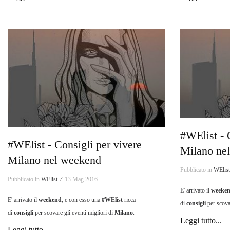
#WElist - 
#WElist - Consigli per vivere
Milano ne
Milano nel weekend
Pubblicato in
WElis
Pubblicato in
WElist ⁄
13 Mag 2016
E' arrivato il
weeke
E' arrivato il
weekend
, e con esso una
#WElist
ricca
di
consigli
per scovar
di
consigli
per scovare gli eventi migliori di
Milano
.
Leggi tutto...
Leggi tutto...