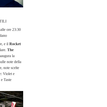
ILI
lle ore 23:30
ilano
e, e il
Rocket
lare.
The
naugura la
ulle note della
e, note scelte
: Violet e
 e Taste