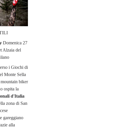
ILI
y
Domenica 27
t Alzaia del
ilano
erso i Giochi di
del Monte Sella
 mountain biker
 ospita la
onali d'Italia
ella zona di San
scese
che gareggiano
azie alla