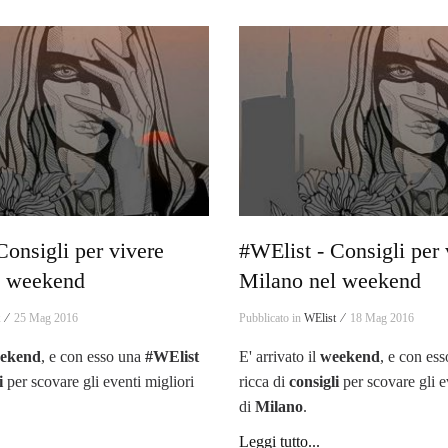
Consigli per vivere
#WElist - Consigli per 
l weekend
Milano nel weekend
t ⁄
25 Mag 2016
Pubblicato in
WElist ⁄
18 Mag 2016
ekend
, e con esso una
#WElist
E' arrivato il
weekend
, e con es
i
per scovare gli eventi migliori
ricca di
consigli
per scovare gli e
di
Milano
.
Leggi tutto...