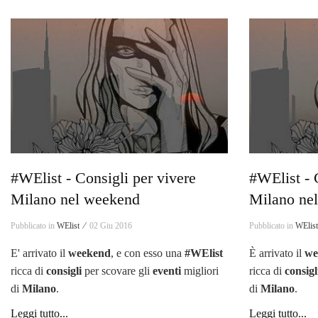
#WElist - Consigli per vivere
#WElist - 
Milano nel weekend
Milano ne
Pubblicato in
WElist ⁄
02 Giu 2016
Pubblicato in
WElis
E' arrivato il
weekend
, e con esso una
#WElist
È arrivato il
we
ricca di
consigli
per scovare gli
eventi
migliori
ricca di
consigl
di
Milano
.
di
Milano
.
Leggi tutto...
Leggi tutto...