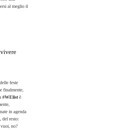
ersi al meglio il
 vivere
delle feste
 e finalmente,
la
#WElist
è
mente,
gnate in agenda
, del resto:
 vuoi, no?