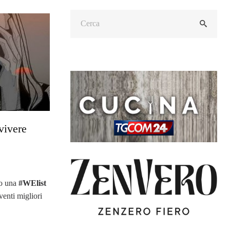
vivere
so una
#WElist
venti migliori