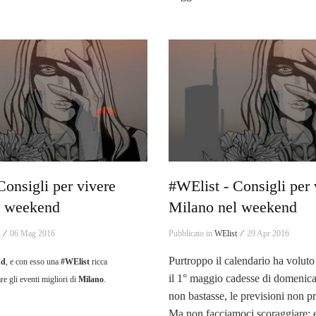
Consigli per vivere
#WElist - Consigli per 
l weekend
Milano nel weekend
t ⁄
06 Mag 2016
Pubblicato in
WElist ⁄
29 Apr 2016
Purtroppo il calendario ha volut
nd
, e con esso una
#WElist
ricca
il 1° maggio cadesse di domenica
e gli eventi migliori di
Milano
.
non bastasse, le previsioni non 
Ma non facciamoci scoraggiare: 