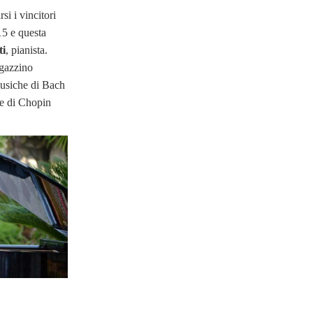
si i vincitori
15 e questa
ti
, pianista.
gazzino
usiche di Bach
e di Chopin