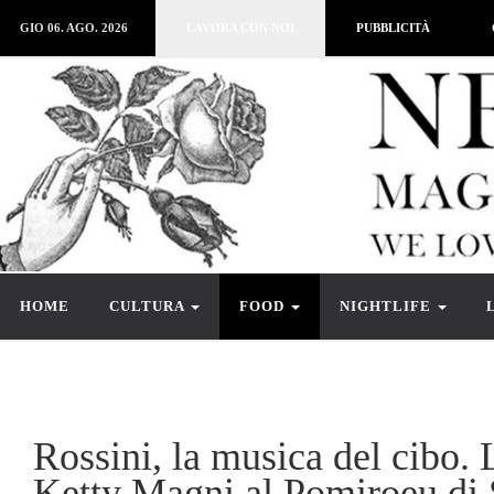
GIO 06. AGO. 2026
LAVORA CON NOI
PUBBLICITÀ
HOME
CULTURA
FOOD
NIGHTLIFE
Rossini, la musica del cibo. 
Ketty Magni al Pomiroeu di