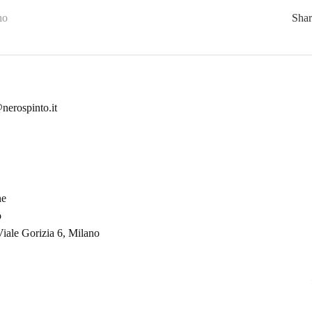
no
Sha
nerospinto.it
ne
o
ale Gorizia 6, Milano