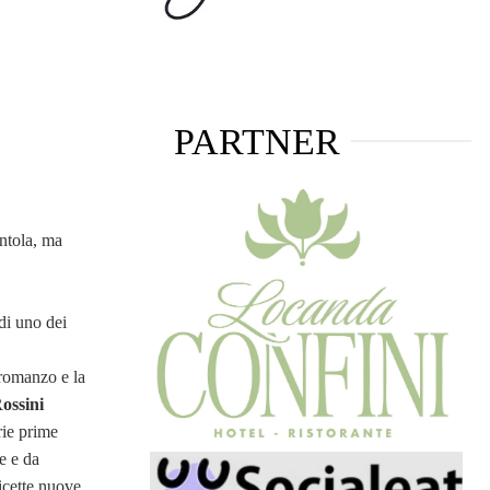
PARTNER
entola, ma
 di uno dei
 romanzo e la
ossini
rie prime
ne e da
icette nuove