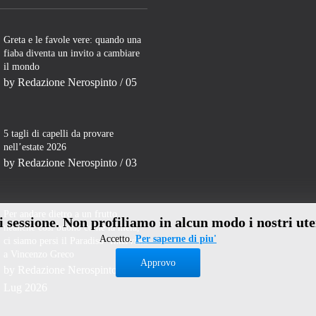
Greta e le favole vere: quando una
fiaba diventa un invito a cambiare
il mondo
by
Redazione Nerospinto
/ 05
5 tagli di capelli da provare
nell’estate 2026
by
Redazione Nerospinto
/ 03
Per andare dietro a un frutto
di sessione. Non profiliamo in alcun modo i nostri ute
neanche così buono come la mela,
Accetto.
Per saperne di piu'
ci siamo persi il Paradiso- Intervista
a Vincenzo Greco
Approvo
by
Redazione Nerospinto
/ 31
Lug 2026