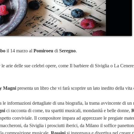
ibo
il 14 marzo al
Pomiroeu
di
Seregno
.
r le arie delle sue celebri opere, come Il barbiere di Siviglia o La Cener
y Magni
presenta un libro che vi farà scoprire un lato inedito della vita
 le informazioni dettagliate di una biografia, la trama avvincente di un
gni
ci racconta di come, tra spartiti musicali, mondanità e belle donne,
R
spetto conviviale. Il compositore impara ad apprezzare le pregiate mate
 maccheroni, da Siviglia i prosciutti iberici, da Milano il soffice panetto
ella composizione musicale,
Rossini
si ingegnava e divertiva nel creare r