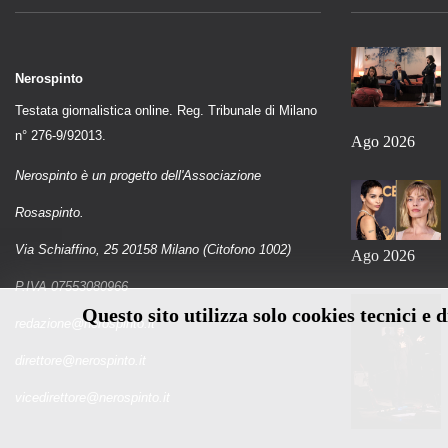
Nerospinto
Testata giornalistica online. Reg. Tribunale di Milano
n° 276-9/92013.
Ago 2026
Nerospinto è un progetto dell'Associazione
Rosaspinto.
Via Schiaffino, 25 20158 Milano (Citofono 1002)
Ago 2026
P.IVA 07553080966
Questo sito utilizza solo cookies tecnici e 
redazione@nerospinto.it
direttore@nerospinto.it
vicedirettore@nerospinto.it