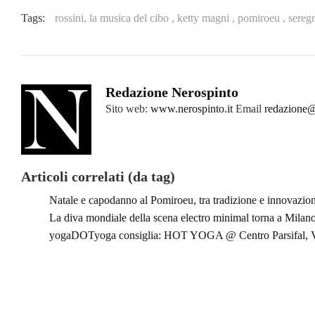
Tags:
rossini, la musica del cibo ,
ketty magni ,
pomiroeu ,
sereg
Redazione Nerospinto
Sito web:
www.nerospinto.it
Email
redazione@
Articoli correlati (da tag)
Natale e capodanno al Pomiroeu, tra tradizione e innovazio
La diva mondiale della scena electro minimal torna a Milan
yogaDOTyoga consiglia: HOT YOGA @ Centro Parsifal, Vi