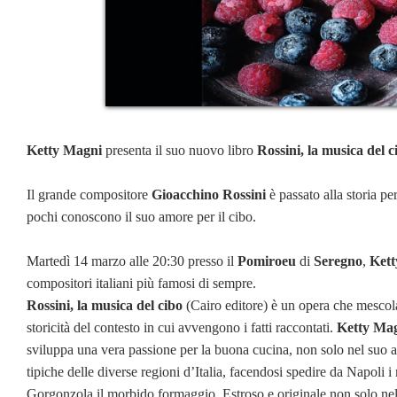
Ketty Magni
presenta il suo nuovo libro
Rossini, la musica del c
Il grande compositore
Gioacchino Rossini
è passato alla storia pe
pochi conoscono il suo amore per il cibo.
Martedì 14 marzo alle 20:30 presso il
Pomiroeu
di
Seregno
,
Kett
compositori italiani più famosi di sempre.
Rossini, la musica del cibo
(Cairo editore) è un opera che mescola
storicità del contesto in cui avvengono i fatti raccontati.
Ketty Ma
sviluppa una vera passione per la buona cucina, non solo nel suo a
tipiche delle diverse regioni d’Italia, facendosi spedire da Napoli i
Gorgonzola il morbido formaggio. Estroso e originale non solo n