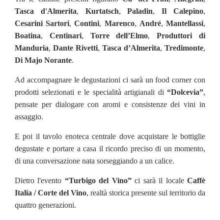
Tasca d'Almerita
,
Kurtatsch
,
Paladin
,
Il Calepino
,
Cesarini Sartori
,
Contini
,
Marenco
,
André
,
Mantellassi
,
Boatina
,
Centinari
,
Torre dell’Elmo
,
Produttori di
Manduria
,
Dante Rivetti
,
Tasca d’Almerita
,
Tredimonte
,
Di Majo Norante
.
Ad accompagnare le degustazioni ci sarà un food corner con
prodotti selezionati e le specialità artigianali di
“Dolcevia”
,
pensate per dialogare con aromi e consistenze dei vini in
assaggio.
E poi il tavolo enoteca centrale dove acquistare le bottiglie
degustate e portare a casa il ricordo preciso di un momento,
di una conversazione nata sorseggiando a un calice.
Dietro l'evento
“Turbigo del Vino”
ci sarà il locale
Caffè
Italia / Corte del Vino
, realtà storica presente sul territorio da
quattro generazioni.