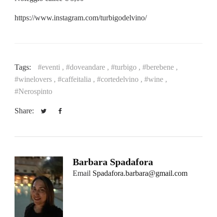
https://www.instagram.com/turbigodelvino/
Tags:
#eventi ,
#doveandare ,
#turbigo ,
#berebene ,
#winelovers ,
#caffeitalia ,
#cortedelvino ,
#wine ,
#Nerospinto
Share:
Barbara Spadafora
Email
Spadafora.barbara@gmail.com