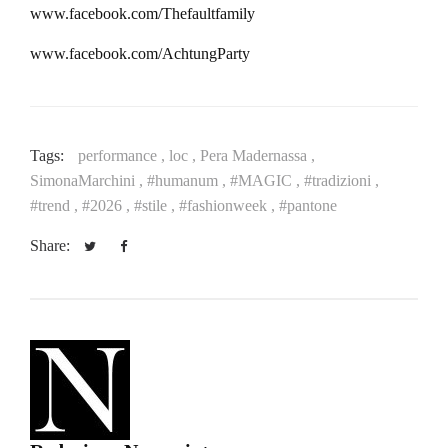
www.facebook.com/Thefaultfamily
www.facebook.com/AchtungParty
Tags:
performance ,
loc ,
Pera Madernassa ,
SimonaMarchini ,
#humanum ,
#MAGIC ,
#tradizioni ,
#trend ,
#2026 ,
#stile ,
#fashionweek ,
#pantone
Share: