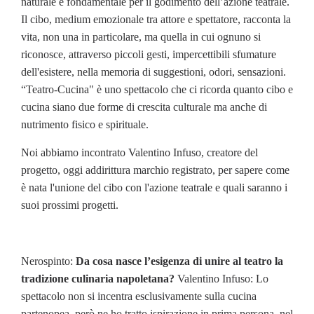
naturale e fondamentale per il godimento dell’azione teatrale.
Il cibo, medium emozionale tra attore e spettatore, racconta la
vita, non una in particolare, ma quella in cui ognuno si
riconosce, attraverso piccoli gesti, impercettibili sfumature
dell'esistere, nella memoria di suggestioni, odori, sensazioni.
“Teatro-Cucina" è uno spettacolo
che ci ricorda quanto
cibo e
cucina siano due forme di crescita culturale ma anche di
nutrimento fisico e spirituale.
Noi abbiamo incontrato Valentino Infuso, creatore del
progetto, oggi addirittura marchio registrato, per sapere come
è nata l'unione del cibo con l'azione teatrale e quali saranno i
suoi prossimi progetti.
Nerospinto:
Da cosa nasce l’esigenza di unire al teatro la
tradizione culinaria napoletana?
Valentino Infuso: Lo
spettacolo non si incentra esclusivamente sulla cucina
partenopea, però ne ho tratto ispirazione in prima persona, nel