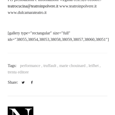
teatrocucina@teatroinpolvere.it
www.teatroinpolvere.it
www.dulcamarateatro.it
[gallery type="rectangular" size="full"
ids="38055,38054,38053,38058,38059,38057,38060,38051"]
Tags:
performance ,
truffault ,
marie chouinard ,
leifhet ,
trenta editore
Share: