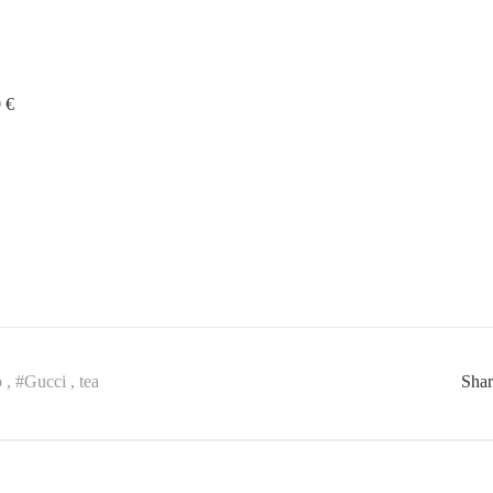
0 €
 ,
#Gucci ,
tea
Sha