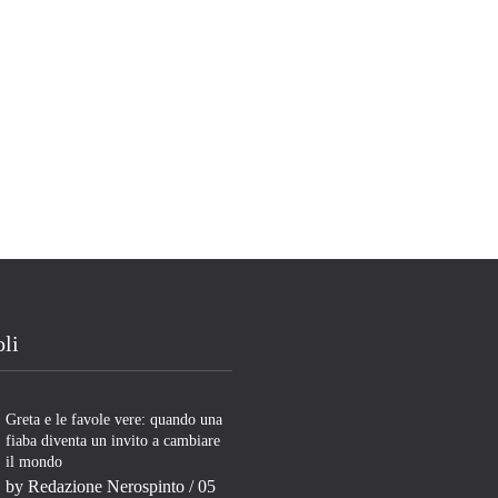
oli
Greta e le favole vere: quando una
fiaba diventa un invito a cambiare
il mondo
by
Redazione Nerospinto
/ 05