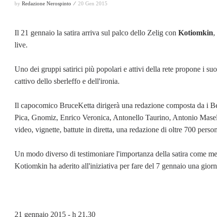
by
Redazione Nerospinto ⁄
20 Gen 2015
Il 21 gennaio la satira arriva sul palco dello Zelig con
Kotiomkin
,
live.
Uno dei gruppi satirici più popolari e attivi della rete propone i suo
cattivo dello sberleffo e dell'ironia.
Il capocomico BruceKetta dirigerà una redazione composta da i Be
Pica, Gnomiz, Enrico Veronica, Antonello Taurino, Antonio Mase
video, vignette, battute in diretta, una redazione di oltre 700 pers
Un modo diverso di testimoniare l'importanza della satira come me
Kotiomkin ha aderito all'iniziativa per fare del 7 gennaio una giorna
21 gennaio 2015 - h 21.30