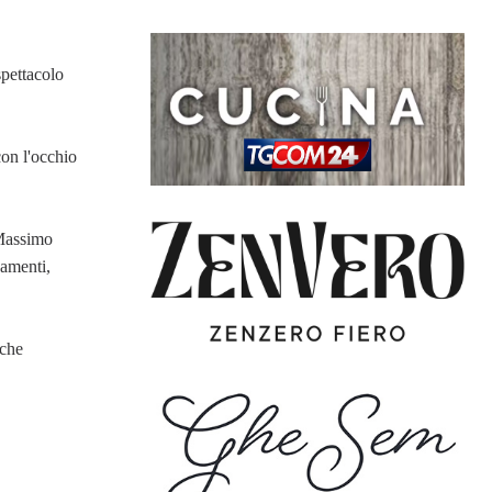
spettacolo
con l'occhio
 Massimo
amenti,
nche