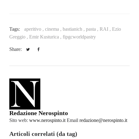
Tags:
aperitivo ,
cinema ,
bastianich ,
pasta ,
RAI ,
Ezio
Greggio ,
Emir Kusturica ,
fipgcworldpastry
Share:
Redazione Nerospinto
Sito web:
www.nerospinto.it
Email
redazione@nerospinto.it
Articoli correlati (da tag)