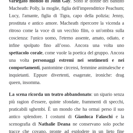
variegato mondo di John Gay
. Sono le donne del bandito
Macheath: Polly, la moglie, figlia dell'imprenditrice Peachum;
Lucy, l'amante, figlia di Tigra, capo della polizia; Jenny,
prostituta e antico amore. Macheath ripercorre la vicenda a
ritroso come la voce di un vecchio film, o un'ombra sulla
coscienza: l'unico uomo, l'eterno assente, amato, odiato, e
infine spolpato fino all’osso. Ancora una volta uno
spettacolo corale
, come vuole la poetica del gruppo. Ancora
una volta
personaggi estremi nei sentimenti e nei
comportamenti
, pantomime circensi, femmine animalesche e
inquietanti. Eppure divertenti, esagerate, ironiche: drag
queen, insomma.
La scena ricorda un teatro abbandonato
: un sipario senza
più ragion d'essere, quinte sfondate, frammenti di specchi,
praticabili sghembi. È un mondo che ha ormai perso il suo
antico splendore. I costumi di
Gianluca Falaschi
e la
scenografia di
Nathalie Deana
ne conservano solo poche
tracce che covano, pronte ad esplodere in un lieto fine