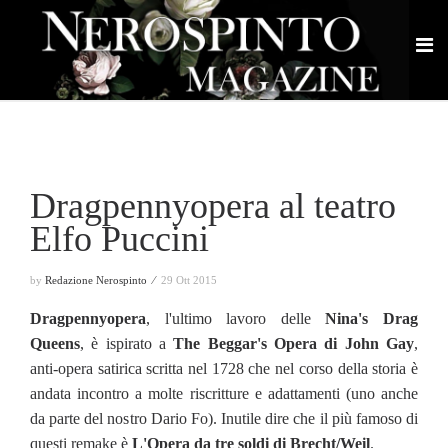
Dragpennyopera al teatro
Elfo Puccini
by
Redazione Nerospinto ⁄
29 Ott 2015
Dragpennyopera
, l'ultimo lavoro delle
Nina's Drag
Queens
, è ispirato a
The Beggar's Opera di John Gay
,
anti-opera satirica scritta nel 1728 che nel corso della storia è
andata incontro a molte riscritture e adattamenti (uno anche
da parte del nostro Dario Fo). Inutile dire che il più famoso di
questi remake è
L'Opera da tre soldi di Brecht/Weil
.