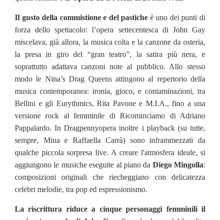
Il gusto della commistione e del pastiche
è uno dei punti di
forza dello spettacolo: l’opera settecentesca di John Gay
miscelava, già allora, la musica colta e la canzone da osteria,
la presa in giro del “gran teatro”, la satira più nera, e
soprattutto adattava canzoni note al pubblico. Allo stesso
modo le Nina’s Drag Queens attingono al repertorio della
musica contemporanea: ironia, gioco, e contaminazioni, tra
Bellini e gli Eurythmics, Rita Pavone e M.I.A., fino a una
versione rock al femminile di Ricominciamo di Adriano
Pappalardo. In Dragpennyopera inoltre i playback (su tutte,
sempre, Mina e Raffaella Carrà) sono inframmezzati da
qualche piccola sorpresa live. A creare l'atmosfera ideale, si
aggiungono le musiche eseguite al piano da
Diego Mingolla
:
composizioni originali che riecheggiano con delicatezza
celebri melodie, tra pop ed espressionismo.
La riscrittura riduce a cinque personaggi femminili il