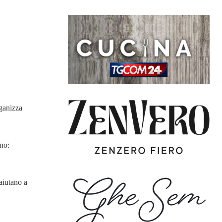
rganizza
nno:
aiutano a