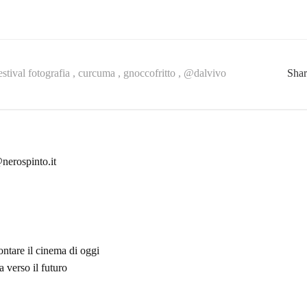
estival fotografia ,
curcuma ,
gnoccofritto ,
@dalvivo
Sha
nerospinto.it
ontare il cinema di oggi
 verso il futuro