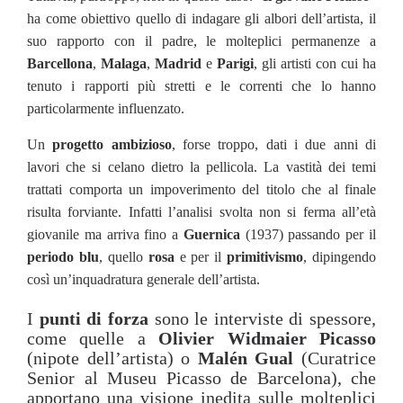
ha come obiettivo quello di indagare gli albori dell’artista, il
suo rapporto con il padre, le molteplici permanenze a
Barcellona
,
Malaga
,
Madrid
e
Parigi
, gli artisti con cui ha
tenuto i rapporti più stretti e le correnti che lo hanno
particolarmente influenzato.
Un
progetto ambizioso
, forse troppo, dati i due anni di
lavori che si celano dietro la pellicola. La vastità dei temi
trattati comporta un impoverimento del titolo che al finale
risulta forviante. Infatti l’analisi svolta non si ferma all’età
giovanile ma arriva fino a
Guernica
(1937) passando per il
periodo blu
, quello
rosa
e per il
primitivismo
, dipingendo
così un’inquadratura generale dell’artista.
I
punti di forza
sono le interviste di spessore,
come quelle a
Olivier Widmaier Picasso
(nipote dell’artista) o
Malén Gual
(Curatrice
Senior al Museu Picasso de Barcelona), che
apportano una visione inedita sulle molteplici