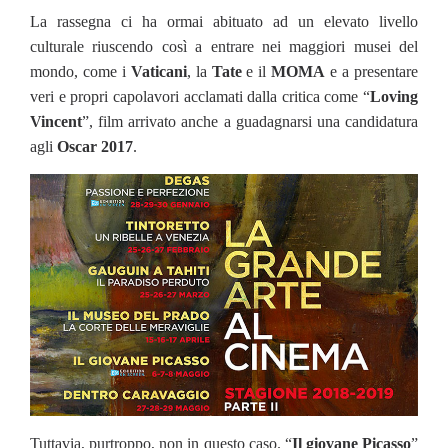
La rassegna ci ha ormai abituato ad un elevato livello
culturale riuscendo così a entrare nei maggiori musei del
mondo, come i
Vaticani
, la
Tate
e il
MOMA
e a presentare
veri e propri capolavori acclamati dalla critica come “
Loving
Vincent
”, film arrivato anche a guadagnarsi una candidatura
agli
Oscar 2017
.
Tuttavia, purtroppo, non in questo caso. “
Il giovane Picasso
”