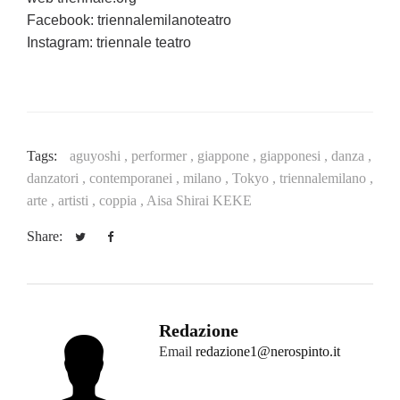
Facebook: triennalemilanoteatro
Instagram: triennale teatro
Tags:
aguyoshi ,
performer ,
giappone ,
giapponesi ,
danza ,
danzatori ,
contemporanei ,
milano ,
Tokyo ,
triennalemilano ,
arte ,
artisti ,
coppia ,
Aisa Shirai KEKE
Share:
Redazione
Email
redazione1@nerospinto.it