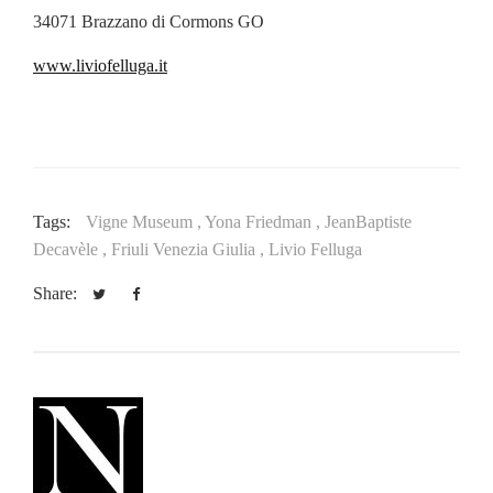
34071 Brazzano di Cormons GO
www.liviofelluga.it
Tags:
Vigne Museum ,
Yona Friedman ,
JeanBaptiste
Decavèle ,
Friuli Venezia Giulia ,
Livio Felluga
Share: