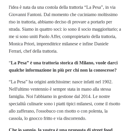
l'idea è nata da una costola della trattoria “La Pesa”, in via
Giovanni Fantoni. Dal momento che cuciniamo moltissimo
riso in trattoria, abbiamo deciso di provare a portarlo per
strada. Siamo in quattro soci: io sono il socio maggioritario; a
me si sono uniti Paolo Affer, compropietario della trattoria,
Monica Priori, imprenditrice milanese e infine Daniele
Ferrari, chef della trattoria.
“
La Pesa” è una trattoria storica di Milano, vuole darci
qualche informazione in più per chi non la conoscesse?
“La Pesa” ha origini antichissime: nasce infatti nel 1902.
Nell'ultimo ventennio è sempre stata in mano alla stessa
famiglia. Noi l'abbiamo in gestione dal 2014. Le nostre
specialità culinarie sono i piatti tipici milanesi, come il risotto
allo zafferano, l'ossobuco con risotto o con polenta, la
cassola, lo gnocco fritto e via discorrendo.
Che io sappia, la vostra è una proposta di street food