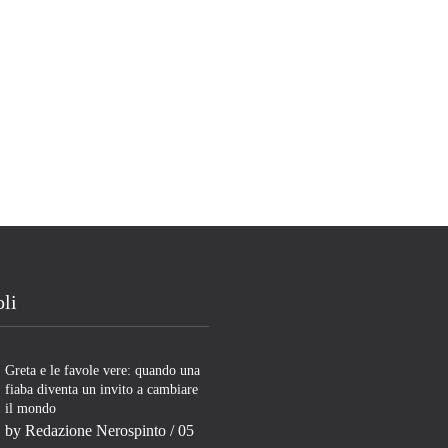
oli
Greta e le favole vere: quando una
fiaba diventa un invito a cambiare
il mondo
by
Redazione Nerospinto
/ 05