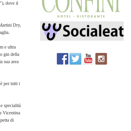
), dove il
Martini Dry,
aglia.
m e ultra
o gin della
la sua area
 per tutti i
e specialità
la Vicentina
petta di