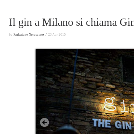
Il gin a Milano si chiama G
by
Redazione Nerospinto ⁄
23 Apr 2015