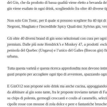
del Gin, che da prodotto di bassa qualità viene eletto a bevanda 
gin viene esaltato in ogni drink, scegliendolo fra oltre 40 diverse 
Non solo Gin Tonic, per il quale si possono scegliere fra 40 tipi di
Negroni, Sbagliato e l'incredibile Spicy Quail-tini: Sylvius gin, ver
Gli oltre 40 diversi brand di gin sono selezionati con cura per ogni
premium. Dalle più note Hendrick’s e Monkey 47, a prodotti esclus
penisola del Quebec (Ungava) e l’unico del Galles (Brecon gin) fin
urbana.
Tutta questa varietà e questa ricerca approfondita non devono intimo
gusti proprio per accogliere ogni tipo di avventore, spazzando ogni 
E GinO12 non propone solo drink ma anche cucina, appoggiandosi all
da abbinare al gin sono tante, fra le proposte troviamo tartare di 
su chips di polenta, germogli croccanti e coulis al caramello, selezio
cipolle rosse con mousse di zola dolce e pere e fantastiche brusch