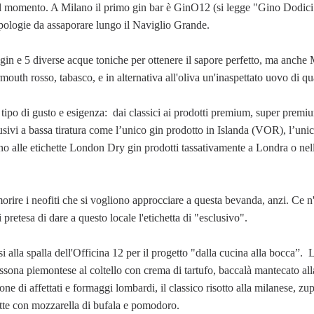
del momento. A Milano il primo gin bar è GinO12 (si legge "Gino Dodici"
tipologie da assaporare lungo il Naviglio Grande.
 gin e 5 diverse acque toniche per ottenere il sapore perfetto, ma anche 
mouth rosso, tabasco, e in alternativa all'oliva un'inaspettato uovo di qu
 tipo di gusto e esigenza: dai classici ai prodotti premium, super premiu
ivi a bassa tiratura come l’unico gin prodotto in Islanda (VOR), l’unic
o alle etichette London Dry gin prodotti tassativamente a Londra o nel
rire i neofiti che si vogliono approcciare a questa bevanda, anzi. Ce n'è
pretesa di dare a questo locale l'etichetta di "esclusivo".
a spalla dell'Officina 12 per il progetto "dalla cucina alla bocca”. L
Fassona piemontese al coltello con crema di tartufo, baccalà mantecato al
ne di affettati e formaggi lombardi, il classico risotto alla milanese, zup
ette con mozzarella di bufala e pomodoro.