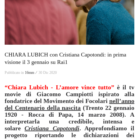
CHIARA LUBICH con Cristiana Capotondi: in prima
visione il 3 gennaio su Rai1
Pubblicato in
16mm ⁄
30 Dic 2020
“Chiara Lubich
- L’amore vince
tutto”
è il tv
movie di Giacomo Campiotti ispirato alla
fondatrice del Movimento dei Focolari
nell’anno
del Centenario della nascita
(Trento 22 gennaio
1920 - Rocca di Papa, 14 marzo 2008). A
interpretarla una credibile, intensa e
solare
Cristiana Capotondi
. Approfondiamo il
progetto riportando le dichiarazioni dei