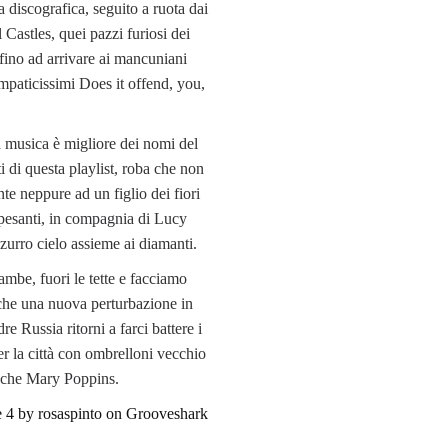
a discografica, seguito a ruota dai
 Castles, quei pazzi furiosi dei
fino ad arrivare ai mancuniani
mpaticissimi Does it offend, you,
 musica è migliore dei nomi del
i di questa playlist, roba che non
te neppure ad un figlio dei fiori
i pesanti, in compagnia di Lucy
zzurro cielo assieme ai diamanti.
mbe, fuori le tette e facciamo
a che una nuova perturbazione in
re Russia ritorni a farci battere i
er la città con ombrelloni vecchio
nche Mary Poppins.
 4 by rosaspinto on Grooveshark