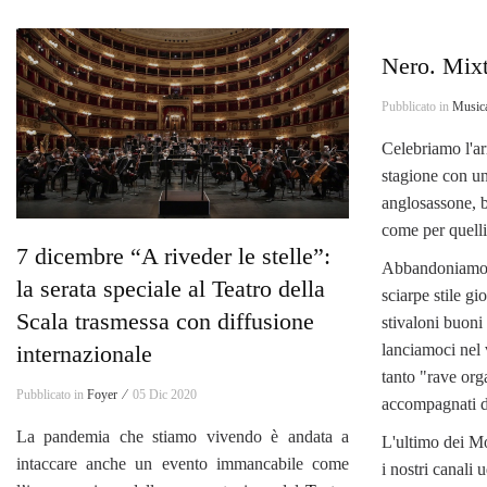
Nero. Mix
Pubblicato in
Music
Celebriamo l'ar
stagione con un
anglosassone, b
come per quelli
7 dicembre “A riveder le stelle”:
Abbandoniamo p
la serata speciale al Teatro della
sciarpe stile gi
Scala trasmessa con diffusione
stivaloni buoni
internazionale
lanciamoci nel 
tanto "rave or
Pubblicato in
Foyer ⁄
05 Dic 2020
accompagnati d
La pandemia che stiamo vivendo è andata a
L'ultimo dei M
intaccare anche un evento immancabile come
i nostri canali 