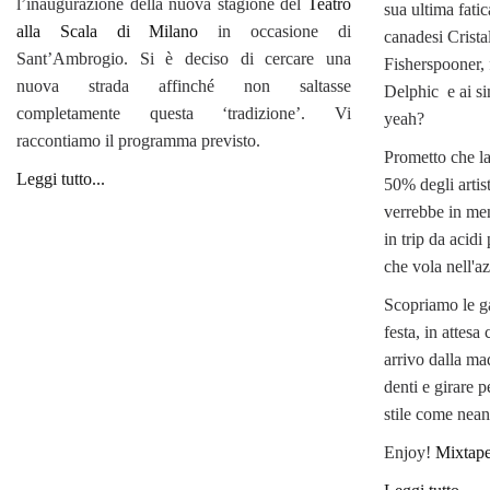
l’inaugurazione della nuova stagione del
Teatro
sua ultima fatic
alla Scala di Milano
in occasione di
canadesi Cristal
Sant’Ambrogio. Si è deciso di cercare una
Fisherspooner, 
nuova strada affinché non saltasse
Delphic e ai si
completamente questa ‘tradizione’. Vi
yeah?
raccontiamo il programma previsto.
Prometto che la
Leggi tutto...
50% degli artist
verrebbe in men
in trip da acid
che vola nell'a
Scopriamo le ga
festa, in attes
arrivo dalla mad
denti e girare p
stile come nea
Enjoy!
Mixtape