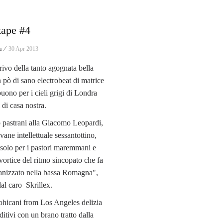
tape #4
a ⁄
30 Apr 2013
rivo della tanto agognata bella
 pò di sano electrobeat di matrice
uono per i cieli grigi di Londra
 di casa nostra.
astrani alla Giacomo Leopardi,
ovane intellettuale sessantottino,
 solo per i pastori maremmani e
vortice del ritmo sincopato che fa
ganizzato nella bassa Romagna",
al caro Skrillex.
ohicani from Los Angeles delizia
uditivi con un brano tratto dalla