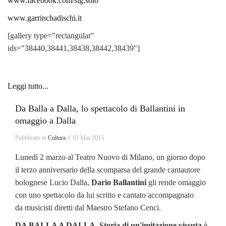
www.facebook.com/sig.solo
www.garrinchadischi.it
[gallery type="rectangular"
ids="38440,38441,38438,38442,38439"]
Leggi tutto...
Da Balla a Dalla, lo spettacolo di Ballantini in
omaggio a Dalla
Pubblicato in
Cultura ⁄
02 Mar 2015
Lunedì 2 marzo al Teatro Nuovo di Milano, un giorno dopo
il terzo anniversario della scomparsa del grande cantautore
bolognese Lucio Dalla,
Dario Ballantini
gli rende omaggio
con uno spettacolo da lui scritto e cantato accompagnato
da musicisti diretti dal Maestro Stefano Cenci.
DA BALLA A DALLA. Storia di un'imitazione vissuta
è