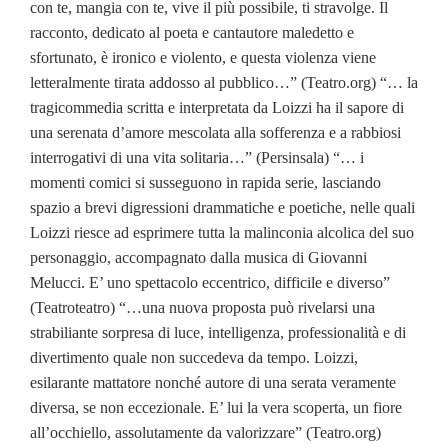
con te, mangia con te, vive il più possibile, ti stravolge. Il
racconto, dedicato al poeta e cantautore maledetto e
sfortunato, è ironico e violento, e questa violenza viene
letteralmente tirata addosso al pubblico…” (Teatro.org) “… la
tragicommedia scritta e interpretata da Loizzi ha il sapore di
una serenata d’amore mescolata alla sofferenza e a rabbiosi
interrogativi di una vita solitaria…” (Persinsala) “… i
momenti comici si susseguono in rapida serie, lasciando
spazio a brevi digressioni drammatiche e poetiche, nelle quali
Loizzi riesce ad esprimere tutta la malinconia alcolica del suo
personaggio, accompagnato dalla musica di Giovanni
Melucci. E’ uno spettacolo eccentrico, difficile e diverso”
(Teatroteatro) “…una nuova proposta può rivelarsi una
strabiliante sorpresa di luce, intelligenza, professionalità e di
divertimento quale non succedeva da tempo. Loizzi,
esilarante mattatore nonché autore di una serata veramente
diversa, se non eccezionale. E’ lui la vera scoperta, un fiore
all’occhiello, assolutamente da valorizzare” (Teatro.org)