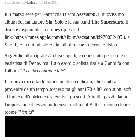
Pubblicato in
Musica ⁄
03 Mar 2015
Il 3 marzo esce per Garrincha Dischi
Sexsation
, il nuovissimo
album del cantautore
Sig. Solo
e la sua band
The Superstars
.
Il
disco è disponibile su iTunes (questo il
link:
https://itunes.apple.com/it/album/sexsation/id970032405
), su
Spotify e in tutti gli store digitali oltre che in formato fisico.
Sig. Solo
, all'anagrafe Andrea Cipelli, è conosciuto per essere il
tastierista di Dente, ma il suo esordio solista risale a 7 anni fa con
l'album "
Il centro commerciale
".
La nuova raccolta di brani è un disco delicato, che sembra
provenire da un tempo sospeso tra gli anni 70 e 80, con suoni soft
al limite dell'onirico e tastiere ben presenti. A tratti i pezzi danno
l'impressione di essere influenzati molto dal Battisti meno celebre
(come "
Vanità
"