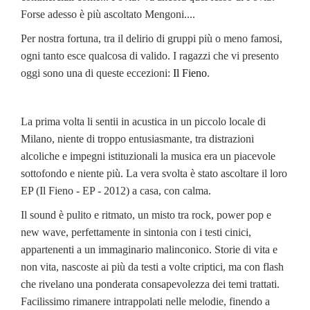
Forse adesso è più ascoltato Mengoni....
Per nostra fortuna, tra il delirio di gruppi più o meno famosi,
ogni tanto esce qualcosa di valido. I ragazzi che vi presento
oggi sono una di queste eccezioni:
Il Fieno
.
La prima volta li sentii in acustica in un piccolo locale di
Milano, niente di troppo entusiasmante, tra distrazioni
alcoliche e impegni istituzionali la musica era un piacevole
sottofondo e niente più. La vera svolta è stato ascoltare il loro
EP (Il Fieno - EP - 2012) a casa, con calma.
Il sound è pulito e ritmato, un misto tra rock, power pop e
new wave, perfettamente in sintonia con i testi cinici,
appartenenti a un immaginario malinconico. Storie di vita e
non vita, nascoste ai più da testi a volte criptici, ma con flash
che rivelano una ponderata consapevolezza dei temi trattati.
Facilissimo rimanere intrappolati nelle melodie, finendo a