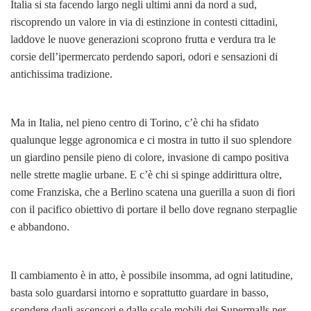
Italia si sta facendo largo negli ultimi anni da nord a sud,
riscoprendo un valore in via di estinzione in contesti cittadini,
laddove le nuove generazioni scoprono frutta e verdura tra le
corsie dell’ipermercato perdendo sapori, odori e sensazioni di
antichissima tradizione.
Ma in Italia, nel pieno centro di Torino, c’è chi ha sfidato
qualunque legge agronomica e ci mostra in tutto il suo splendore
un giardino pensile pieno di colore, invasione di campo positiva
nelle strette maglie urbane. E c’è chi si spinge addirittura oltre,
come Franziska, che a Berlino scatena una guerilla a suon di fiori
con il pacifico obiettivo di portare il bello dove regnano sterpaglie
e abbandono.
Il cambiamento è in atto, è possibile insomma, ad ogni latitudine,
basta solo guardarsi intorno e soprattutto guardare in basso,
scendere dagli ascensori e dalle scale mobili dei Supermalls per