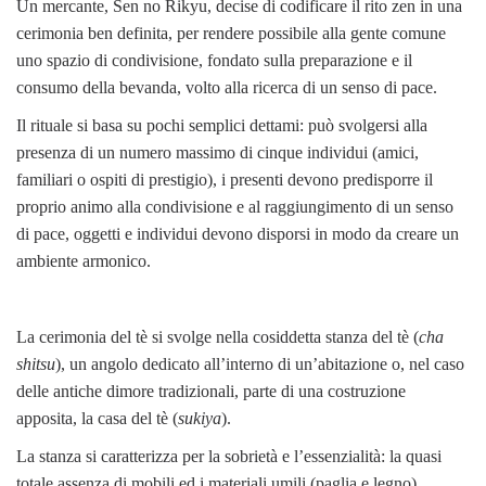
Un mercante, Sen no Rikyu, decise di codificare il rito zen in una
cerimonia ben definita, per rendere possibile alla gente comune
uno spazio di condivisione, fondato sulla preparazione e il
consumo della bevanda, volto alla ricerca di un senso di pace.
Il rituale si basa su pochi semplici dettami: può svolgersi alla
presenza di un numero massimo di cinque individui (amici,
familiari o ospiti di prestigio), i presenti devono predisporre il
proprio animo alla condivisione e al raggiungimento di un senso
di pace, oggetti e individui devono disporsi in modo da creare un
ambiente armonico.
La cerimonia del tè si svolge nella cosiddetta stanza del tè (
cha
shitsu
), un angolo dedicato all’interno di un’abitazione o, nel caso
delle antiche dimore tradizionali, parte di una costruzione
apposita, la casa del tè (
sukiya
).
La stanza si caratterizza per la sobrietà e l’essenzialità: la quasi
totale assenza di mobili ed i materiali umili (paglia e legno)