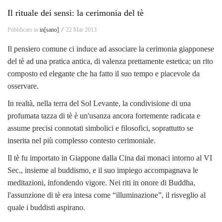
Il rituale dei sensi: la cerimonia del tè
Pubblicato in
in[sano] ⁄
22 Mar 2013
Il pensiero comune ci induce ad associare la cerimonia giapponese
del tè ad una pratica antica, di valenza prettamente estetica; un rito
composto ed elegante che ha fatto il suo tempo e piacevole da
osservare.
In realtà, nella terra del Sol Levante, la condivisione di una
profumata tazza di tè è un'usanza ancora fortemente radicata e
assume precisi connotati simbolici e filosofici, soprattutto se
inserita nel più complesso contesto cerimoniale.
Il tè fu importato in Giappone dalla Cina dai monaci intorno al VI
Sec., insieme al buddismo, e il suo impiego accompagnava le
meditazioni, infondendo vigore. Nei riti in onore di Buddha,
l'assunzione di tè era intesa come “illuminazione”, il risveglio al
quale i buddisti aspirano.