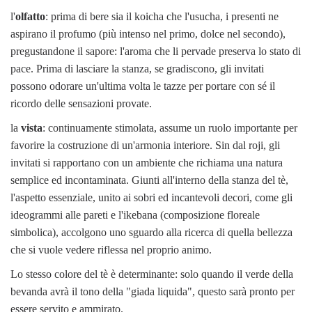
l'
olfatto
: prima di bere sia il koicha che l'usucha, i presenti ne
aspirano il profumo (più intenso nel primo, dolce nel secondo),
pregustandone il sapore: l'aroma che li pervade preserva lo stato di
pace. Prima di lasciare la stanza, se gradiscono, gli invitati
possono odorare un'ultima volta le tazze per portare con sé il
ricordo delle sensazioni provate.
la
vista
: continuamente stimolata, assume un ruolo importante per
favorire la costruzione di un'armonia interiore. Sin dal roji, gli
invitati si rapportano con un ambiente che richiama una natura
semplice ed incontaminata. Giunti all'interno della stanza del tè,
l'aspetto essenziale, unito ai sobri ed incantevoli decori, come gli
ideogrammi alle pareti e l'ikebana (composizione floreale
simbolica), accolgono uno sguardo alla ricerca di quella bellezza
che si vuole vedere riflessa nel proprio animo.
Lo stesso colore del tè è determinante: solo quando il verde della
bevanda avrà il tono della "giada liquida", questo sarà pronto per
essere servito e ammirato.