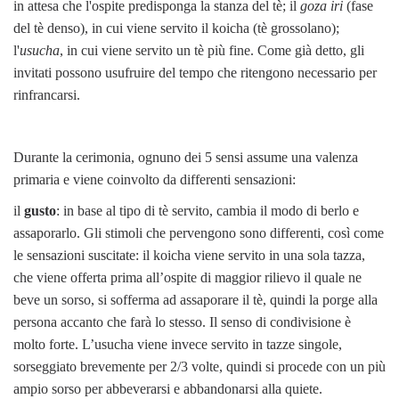
in attesa che l'ospite predisponga la stanza del tè; il
goza iri
(fase
del tè denso), in cui viene servito il koicha (tè grossolano);
l'
usucha
, in cui viene servito un tè più fine. Come già detto, gli
invitati possono usufruire del tempo che ritengono necessario per
rinfrancarsi.
Durante la cerimonia, ognuno dei 5 sensi assume una valenza
primaria e viene coinvolto da differenti sensazioni:
il
gusto
: in base al tipo di tè servito, cambia il modo di berlo e
assaporarlo. Gli stimoli che pervengono sono differenti, così come
le sensazioni suscitate: il koicha viene servito in una sola tazza,
che viene offerta prima all’ospite di maggior rilievo il quale ne
beve un sorso, si sofferma ad assaporare il tè, quindi la porge alla
persona accanto che farà lo stesso. Il senso di condivisione è
molto forte. L’usucha viene invece servito in tazze singole,
sorseggiato brevemente per 2/3 volte, quindi si procede con un più
ampio sorso per abbeverarsi e abbandonarsi alla quiete.