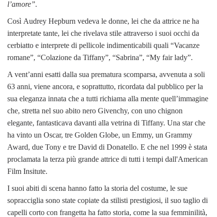
l’amore”.
Così Audrey Hepburn vedeva le donne, lei che da attrice ne ha
interpretate tante, lei che rivelava stile attraverso i suoi occhi da
cerbiatto e interprete di pellicole indimenticabili quali “Vacanze
romane”, “Colazione da Tiffany”, “Sabrina”, “My fair lady”.
A vent’anni esatti dalla sua prematura scomparsa, avvenuta a soli
63 anni, viene ancora, e soprattutto, ricordata dal pubblico per la
sua eleganza innata che a tutti richiama alla mente quell’immagine
che, stretta nel suo abito nero Givenchy, con uno chignon
elegante, fantasticava davanti alla vetrina di Tiffany. Una star che
ha vinto un Oscar, tre Golden Globe, un Emmy, un Grammy
Award, due Tony e tre David di Donatello. E che nel 1999 è stata
proclamata la terza più grande attrice di tutti i tempi dall'American
Film Insitute.
I suoi abiti di scena hanno fatto la storia del costume, le sue
sopracciglia sono state copiate da stilisti prestigiosi, il suo taglio di
capelli corto con frangetta ha fatto storia, come la sua femminilità,