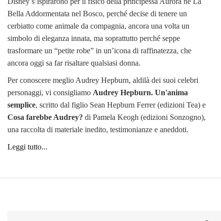
Disney s’ispirarono per il fisico della principessa Aurora ne La
Bella Addormentata nel Bosco, perché decise di tenere un
cerbiatto come animale da compagnia, ancora una volta un
simbolo di eleganza innata, ma soprattutto perché seppe
trasformare un “petite robe” in un’icona di raffinatezza, che
ancora oggi sa far risaltare qualsiasi donna.
Per conoscere meglio Audrey Hepburn, aldilà dei suoi celebri
personaggi, vi consigliamo
Audrey Hepburn. Un'anima
semplice
, scritto dal figlio Sean Hepburn Ferrer (edizioni Tea) e
Cosa farebbe Audrey?
di Pamela Keogh (edizioni Sonzogno),
una raccolta di materiale inedito, testimonianze e aneddoti.
Leggi tutto...