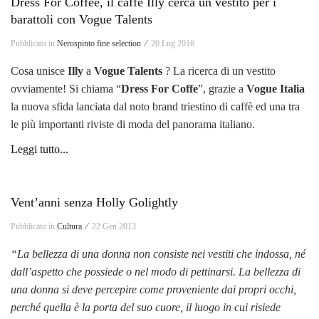
Dress For Coffee, il caffè Illy cerca un vestito per i
barattoli con Vogue Talents
Pubblicato in
Nerospinto fine selection ⁄
20 Lug 2016
Cosa unisce
Illy
a
Vogue Talents
? La ricerca di un vestito
ovviamente! Si chiama “
Dress For Coffe
”, grazie a
Vogue Italia
la nuova sfida lanciata dal noto brand triestino di caffè ed una tra
le più importanti riviste di moda del panorama italiano.
Leggi tutto...
Vent’anni senza Holly Golightly
Pubblicato in
Cultura ⁄
22 Gen 2013
“La bellezza di una donna non consiste nei vestiti che indossa, né
dall’aspetto che possiede o nel modo di pettinarsi. La bellezza di
una donna si deve percepire come proveniente dai propri occhi,
perché quella è la porta del suo cuore, il luogo in cui risiede