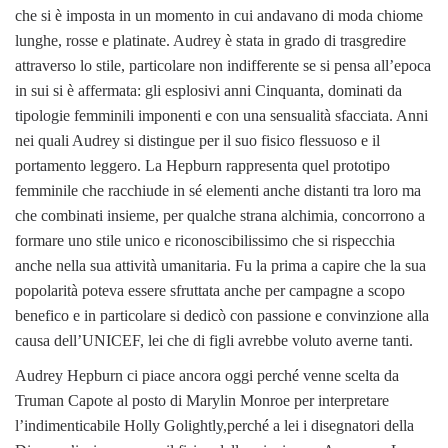
che si è imposta in un momento in cui andavano di moda chiome
lunghe, rosse e platinate. Audrey è stata in grado di trasgredire
attraverso lo stile, particolare non indifferente se si pensa all’epoca
in sui si è affermata: gli esplosivi anni Cinquanta, dominati da
tipologie femminili imponenti e con una sensualità sfacciata. Anni
nei quali Audrey si distingue per il suo fisico flessuoso e il
portamento leggero. La Hepburn rappresenta quel prototipo
femminile che racchiude in sé elementi anche distanti tra loro ma
che combinati insieme, per qualche strana alchimia, concorrono a
formare uno stile unico e riconoscibilissimo che si rispecchia
anche nella sua attività umanitaria. Fu la prima a capire che la sua
popolarità poteva essere sfruttata anche per campagne a scopo
benefico e in particolare si dedicò con passione e convinzione alla
causa dell’UNICEF, lei che di figli avrebbe voluto averne tanti.
Audrey Hepburn ci piace ancora oggi perché venne scelta da
Truman Capote al posto di Marylin Monroe per interpretare
l’indimenticabile Holly Golightly,perché a lei i disegnatori della