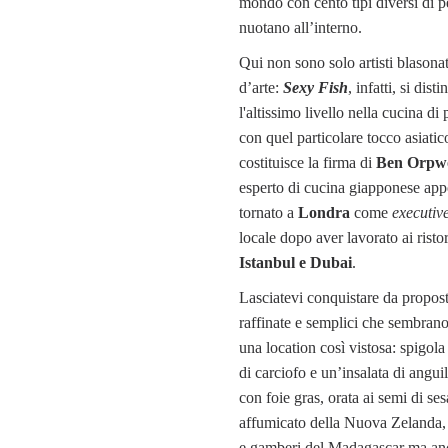
mondo con cento tipi diversi di 
nuotano all’interno.
Qui non sono solo artisti blasonat
d’arte:
Sexy Fish
, infatti, si dist
l'altissimo livello nella cucina di 
con quel particolare tocco asiatic
costituisce la firma di
Ben Orpw
esperto di cucina giapponese ap
tornato a
Londra
come
executiv
locale dopo aver lavorato ai risto
Istanbul e Dubai
.
Lasciatevi conquistare da propost
raffinate e semplici che sembrano
una location così vistosa: spigola
di carciofo e un’insalata di angui
con foie gras, orata ai semi di s
affumicato della Nuova Zelanda, 
e gamberi del Madagascar ma an