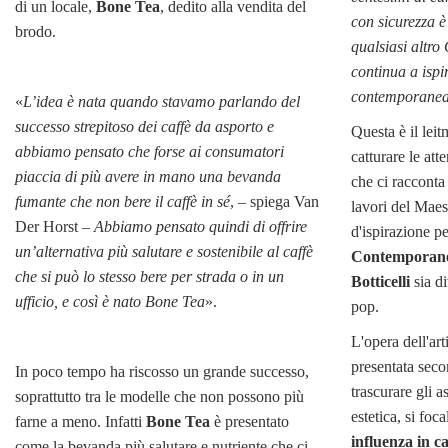
di un locale,
Bone Tea
, dedito alla vendita del
con sicurezza è 
brodo.
qualsiasi altro
continua a ispi
contemporanea
«
L’idea è nata quando stavamo parlando del
successo strepitoso dei caffè da asporto e
Questa è il lei
abbiamo pensato che forse ai consumatori
catturare le at
piaccia di più avere in mano una bevanda
che ci raccont
fumante che non bere il caffè in sé
, – spiega Van
lavori del Maest
Der Horst –
Abbiamo pensato quindi di offrire
d'ispirazione pe
un’alternativa più salutare e sostenibile al caffè
Contemporan
che si può lo stesso bere per strada o in un
Botticelli
sia di
ufficio, e così è nato Bone Tea
».
pop.
L'opera dell'art
presentata seco
In poco tempo ha riscosso un grande successo,
trascurare gli a
soprattutto tra le modelle che non possono più
estetica, si foc
farne a meno. Infatti
Bone Tea
è presentato
influenza in ca
come la bevanda più salutare e nutriente che ci