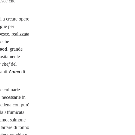
pesce che
i a creare opere
ingue per
pesce, realizzata
o che
ood
, grande
positamente
e chef
del
ranti
Zuma
di
e culinarie
 necessarie in
 cilena con purè
lla affumicata
esamo, salmone
tartare di tonno
che granchio e