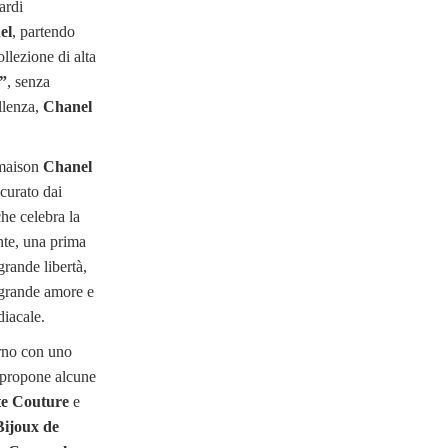
ardi
el
, partendo
collezione di alta
”
, senza
llenza,
Chanel
 maison
Chanel
 curato dai
che celebra la
inte, una prima
grande libertà,
 grande amore e
diacale.
erno con uno
e propone alcune
e Couture
e
Bijoux de