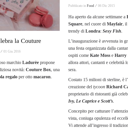
Pubblicato in
Food ⁄
06 Dic 2015
Ha aperto da alcune settimane a
Square
, nel cuore di
Mayfair
, i
trendy di
Londra
:
Sexy Fish
.
lebra la Couture
L’inaugurazione è avvenuta in gr
una festa organizzata dalla canta
 ⁄
01 Giu 2016
ospiti come
Kate Moss
e
Harry 
allora attori, cantanti e celebrità 
loso marchio
Ladurèe
propone
sera.
iziosa novità:
Couture Box
, una
la regalo
per otto
macaron
.
Costato 15 milioni di sterline, è l
creazione del
tycoon
Richard C
proprietario di ristoranti già cel
Ivy, Le Caprice e Scott’s
.
Concepito per catturare l’attenzi
vista, coniuga opulenza ed eccell
Vi attende all’ingresso il tradizio