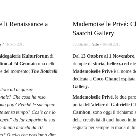
elli Renaissance a
Mademoiselle Privé: Ch
Saatchi Gallery
a ⁄
16 Nov 2015
Pubblicato in
Stile ⁄
09 Ott 2015
ldegalerie Kulturforum
di
Dal
13 Ottobre al 1 Novembre
fino al 24 Gennaio
una delle
riempie di
storia, bellezza ed e
ese del momento:
The Botticelli
Mademoiselle Privé
è il nome d
dedicata a
Coco Chanel
ospitata
Gallery
.
ttore ad acquisire
onale? Che cosa ha reso
Mademoiselle Privé,
le due parol
cona pop? Perché le sue opere
porta dell’
atelier
di
Gabrielle C
te senza tempo? Cos’è che lo
Cambon
, sono oggi il richiamo 
ropeo” da far apparire la sua
della creatività di quel luogo int
to di una moneta da 10
segnato per sempre la moda di tu
uro? Quello che possiamo dire