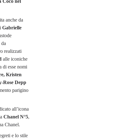
a Coco nel
ita anche da
di
Gabrielle
ustode
e da
o realizzati
d
alle iconiche
ra di esse nomi
e, Kristen
ly-Rose Depp
amento parigino
icato all’icona
za
Chanel N°5
,
nna Chanel.
reti e lo stile