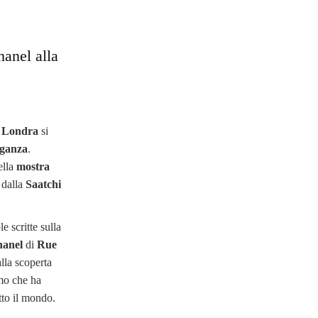
anel alla
,
Londra
si
leganza
.
ella
mostra
 dalla
Saatchi
e scritte sulla
hanel
di
Rue
alla scoperta
imo che ha
tto il mondo.