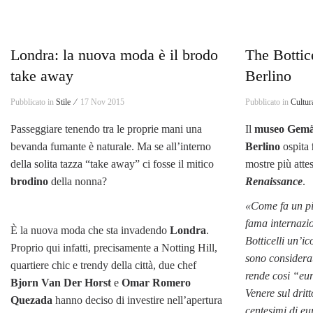
Londra: la nuova moda è il brodo
The Bottic
take away
Berlino
Pubblicato in
Stile ⁄
17 Nov 2015
Pubblicato in
Cultur
Passeggiare tenendo tra le proprie mani una
Il
museo
Gemä
bevanda fumante è naturale. Ma se all’interno
Berlino
ospita
della solita tazza “take away” ci fosse il mitico
mostre più att
brodino
della nonna?
Renaissance
.
«Come fa un pi
fama internazi
È la nuova moda che sta invadendo
Londra
.
Botticelli un’i
Proprio qui infatti, precisamente a Notting Hill,
sono considera
quartiere chic e trendy della città, due chef
rende cosi “eu
Bjorn Van Der Horst
e
Omar Romero
Venere sul drit
Quezada
hanno deciso di investire nell’apertura
centesimi di e