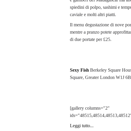
spiedini di polpo, sashimi e tempu
caviale e molti altri piatti.
Il menu degustazione di nove por
mentre a pranzo potete approfitta
di due portate per £25.
Sexy Fish
Berkeley Square Hou
Square, Greater London W1J 6
[gallery columns="2"
ids="48515,48514,48513,48512
Leggi tutto...