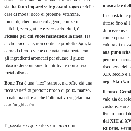
musicale e del
sia,
ha fatto impazzire le giovani ragazze
delle
case di moda: ricco di proteine, vitamine,
L'esposizione p
minerali, cheratina e collagene, con zero
ritroso fino al 
latticini, zero glutine e zero carboidrati, è
di ricezione, ch
l’ideale per chi vuole mantenere la linea.
Ha
contemporanea 
anche poco sale, non contiene prodotti Ogm, la
cultura di mass
carne da brodo viene cucinata lentamente con
alla pubblicità
gli ingredienti aromatici per aiutare il giusto
percorso socio-
rilascio dei componenti nutritivi, e non altera il
riscoperta del p
metabolismo.
XIX secolo e al
negli
Stati Uni
Bone Tea
è una “neo” startup, ma offre già una
ricca varietà di prodotti: brodo di pollo, manzo,
Il museo
Gemäl
maiale ma offre anche l’alternativa vegetariana
vale già da sol
con funghi o frutta.
custodisce una d
livello mondial
dal XIII al XV
È possibile acquistarlo sia in tazza o in
Rubens, Verme