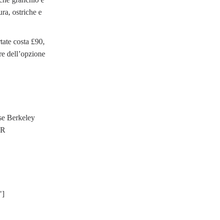
ra, ostriche e
tate costa £90,
re dell’opzione
se Berkeley
BR
"]