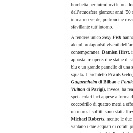
bombetta per introdurvi in una lo
dall’atmosfera glamour anni ’50
in marmo verde, poltroncine rosse
sfavillante tutt’intorno.
A rendere unico
Sexy Fish
hanno
alcuni protagonisti viventi dell’ar
contemporanea.
Damien Hirst
, 
apposta tre opere: due statue di s
blu e un grande pannello di una 
squalo. L’architetto
Frank Gehr
Guggemheim
di Bilbao
e
Fonda
Vuitton
di
Parigi
), invece, ha rea
spettacolari luci appese a forma d
coccodrillo di quattro metri a eff
un muro. I soffitti sono stati affre
Michael Roberts
, mentre le due 
vantano i due acquari di coralli p