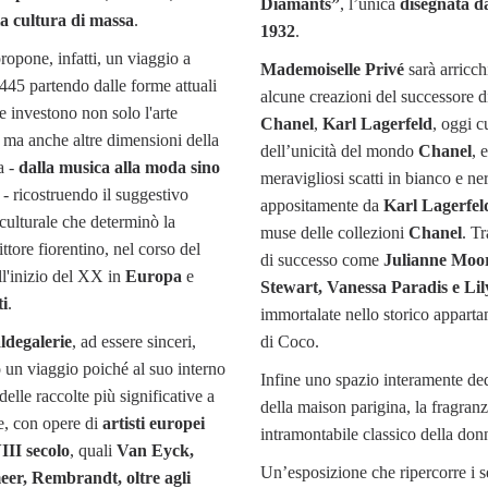
Diamants”
, l’unica
disegnata d
la cultura di massa
.
1932
.
ropone, infatti, un viaggio a
Mademoiselle Privé
sarà arricch
1445 partendo dalle forme attuali
alcune creazioni del successore 
e investono non solo l'arte
Chanel
,
Karl Lagerfeld
, oggi c
ma anche altre dimensioni della
dell’unicità del mondo
Chanel
, 
a -
dalla musica alla moda sino
meravigliosi scatti in bianco e ner
- ricostruendo il suggestivo
appositamente da
Karl Lagerfel
culturale che determinò la
muse delle collezioni
Chanel
. T
ittore fiorentino, nel corso del
di successo come
Julianne Moor
l'inizio del XX in
Europa
e
Stewart, Vanessa Paradis e Li
ti
.
immortalate nello storico appart
degalerie
, ad essere sinceri,
di Coco.
o un viaggio poiché al suo interno
Infine uno spazio interamente ded
elle raccolte più significative a
della maison parigina, la fragran
e, con opere di
artisti europei
intramontabile classico della do
III secolo
, quali
Van Eyck,
Un’esposizione che ripercorre i seg
er, Rembrandt, oltre agli