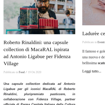
Ladurèe ce
Roberto Rinaldini: una capsule
Pubblicato in
Eventi
collection di MacaRAL ispirata
Il famoso e go
ad Antonio Ligabue per Fidenza
una nuova e del
Village
bellissima
scato
Leggi tutto...
Pubblicato in
Food ⁄
19 Ott 2020
Una capsule collection dedicata ad Antonio
Ligabue per gli iconici MacaRAL di Roberto
Rinaldini, pluripremiato pasticcere, in
collaborazione con Fidenza Village, partner
ufficiale di Parma Capitale Italiana della Cultura