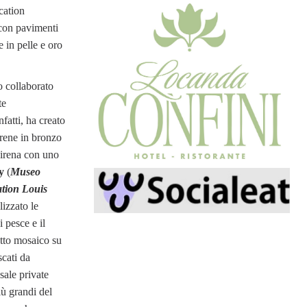
cation
 con pavimenti
 in pelle e oro
 collaborato
te
infatti, ha creato
irene in bronzo
sirena con uno
y
(
Museo
tion Louis
lizzato le
i pesce e il
etto mosaico su
scati da
sale private
iù grandi del