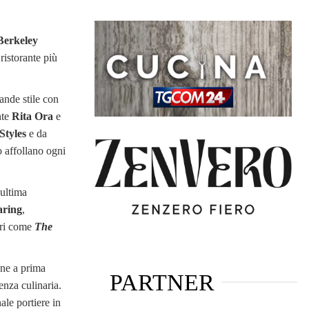
Berkeley
l ristorante più
ande stile con
nte
Rita Ora
e
Styles
e da
lo affollano ogni
’ultima
aring
,
ebri come
The
one a prima
PARTNER
enza culinaria.
nale portiere in