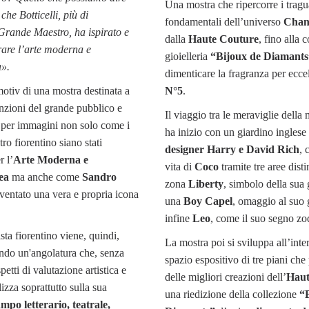
Una mostra che ripercorre i tragu
che Botticelli, più di
fondamentali dell’universo
Chan
 Grande Maestro, ha ispirato e
dalla
Haute Couture
, fino alla 
rare l’arte moderna e
gioielleria
“Bijoux de Diamants
».
dimenticare la fragranza per ecce
tmotiv di una mostra destinata a
N°5
.
tenzioni del grande pubblico e
Il viaggio tra le meraviglie della
a per immagini non solo come i
ha inizio con un giardino inglese
ro fiorentino siano stati
designer Harry e David Rich
, 
r l’
Arte Moderna e
vita di
Coco
tramite tre aree dist
ea
ma anche come
Sandro
zona
Liberty
, simbolo della sua 
ventato una vera e propria icona
una
Boy Capel
, omaggio al suo
infine
Leo
, come il suo segno zo
ista fiorentino viene, quindi,
La mostra poi si sviluppa all’int
ndo un'angolatura che, senza
spazio espositivo di tre piani ch
spetti di valutazione artistica e
delle migliori creazioni dell’
Haut
alizza soprattutto sulla sua
una riedizione della collezione
“
mpo letterario, teatrale,