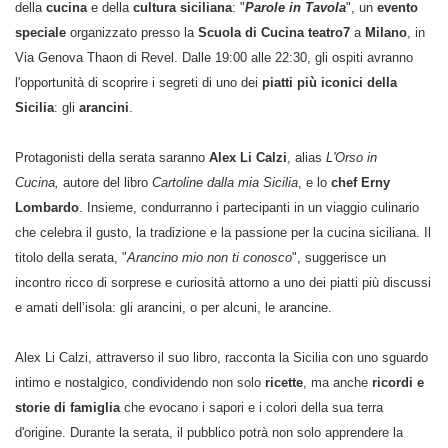
della
cucina
e della
cultura siciliana
: "
Parole in Tavola
", un
evento
speciale
organizzato presso la
Scuola di Cucina teatro7
a
Milano
, in
Via Genova Thaon di Revel. Dalle 19:00 alle 22:30, gli ospiti avranno
l'opportunità di scoprire i segreti di uno dei
piatti più iconici della
Sicilia
: gli
arancini
.
Protagonisti della serata saranno
Alex Li Calzi
, alias
L'Orso in
Cucina,
autore del libro
Cartoline dalla mia Sicilia
, e lo
chef
Erny
Lombardo
. Insieme, condurranno i partecipanti in un viaggio culinario
che celebra il gusto, la tradizione e la passione per la cucina siciliana. Il
titolo della serata, "
Arancino mio non ti conosco
", suggerisce un
incontro ricco di sorprese e curiosità attorno a uno dei piatti più discussi
e amati dell’isola: gli arancini, o per alcuni, le arancine.
Alex Li Calzi, attraverso il suo libro, racconta la Sicilia con uno sguardo
intimo e nostalgico, condividendo non solo
ricette
, ma anche
ricordi e
storie di famiglia
che evocano i sapori e i colori della sua terra
d'origine. Durante la serata, il pubblico potrà non solo apprendere la