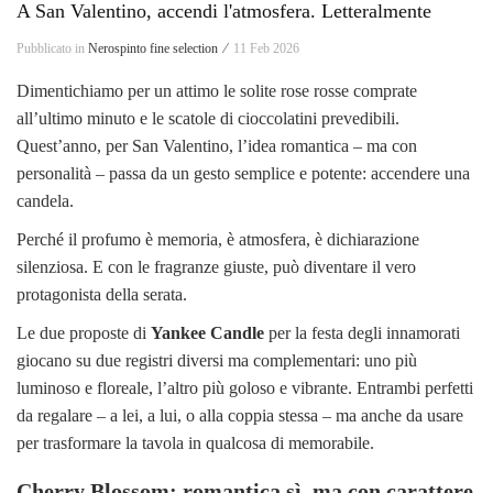
A San Valentino, accendi l'atmosfera. Letteralmente
Pubblicato in
Nerospinto fine selection ⁄
11 Feb 2026
Dimentichiamo per un attimo le solite rose rosse comprate
all’ultimo minuto e le scatole di cioccolatini prevedibili.
Quest’anno, per San Valentino, l’idea romantica – ma con
personalità – passa da un gesto semplice e potente: accendere una
candela.
Perché il profumo è memoria, è atmosfera, è dichiarazione
silenziosa. E con le fragranze giuste, può diventare il vero
protagonista della serata.
Le due proposte di
Yankee Candle
per la festa degli innamorati
giocano su due registri diversi ma complementari: uno più
luminoso e floreale, l’altro più goloso e vibrante. Entrambi perfetti
da regalare – a lei, a lui, o alla coppia stessa – ma anche da usare
per trasformare la tavola in qualcosa di memorabile.
Cherry Blossom: romantica sì, ma con carattere