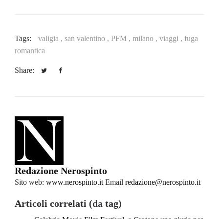
Tags:
valigia ,
san valentino ,
PFM ,
milano ,
viaggi ,
fuga
romantica
Share:
Redazione Nerospinto
Sito web:
www.nerospinto.it
Email
redazione@nerospinto.it
Articoli correlati (da tag)