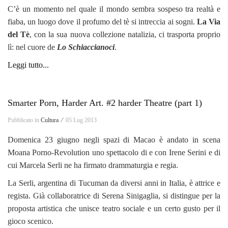
C’è un momento nel quale il mondo sembra sospeso tra realtà e
fiaba, un luogo dove il profumo del tè si intreccia ai sogni.
La Via
del Tè
, con la sua nuova collezione natalizia, ci trasporta proprio
lì: nel cuore de
Lo Schiaccianoci
.
Leggi tutto...
Smarter Porn, Harder Art. #2 harder Theatre (part 1)
Pubblicato in
Cultura ⁄
05 Lug 2013
Domenica 23 giugno negli spazi di Macao è andato in scena
Moana Porno-Revolution uno spettacolo di e con Irene Serini e di
cui Marcela Serli ne ha firmato drammaturgia e regia.
La Serli, argentina di Tucuman da diversi anni in Italia, è attrice e
regista. Già collaboratrice di Serena Sinigaglia, si distingue per la
proposta artistica che unisce teatro sociale e un certo gusto per il
gioco scenico.