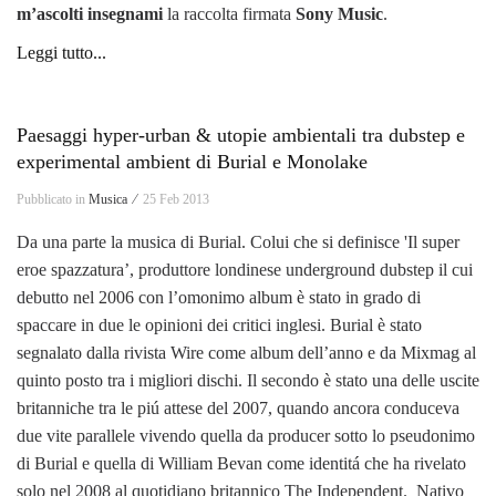
m’ascolti insegnami
la raccolta firmata
Sony Music
.
Leggi tutto...
Paesaggi hyper-urban & utopie ambientali tra dubstep e
experimental ambient di Burial e Monolake
Pubblicato in
Musica ⁄
25 Feb 2013
Da una parte la musica di Burial. Colui che si definisce 'Il super
eroe spazzatura’, produttore londinese underground dubstep il cui
debutto nel 2006 con l’omonimo album è stato in grado di
spaccare in due le opinioni dei critici inglesi. Burial è stato
segnalato dalla rivista Wire come album dell’anno e da Mixmag al
quinto posto tra i migliori dischi. Il secondo è stato una delle uscite
britanniche tra le piú attese del 2007, quando ancora conduceva
due vite parallele vivendo quella da producer sotto lo pseudonimo
di Burial e quella di William Bevan come identitá che ha rivelato
solo nel 2008 al quotidiano britannico The Independent. Nativo