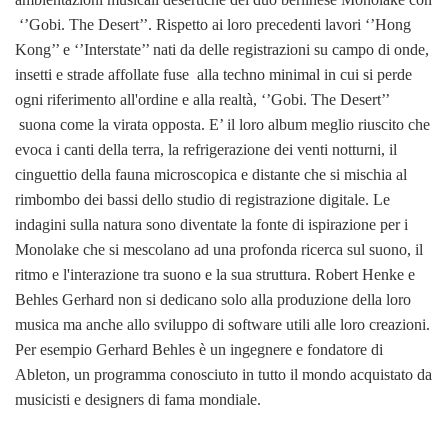
‘’Gobi. The Desert’’. Rispetto ai loro precedenti lavori ‘’Hong
Kong’’ e ‘’Interstate’’ nati da delle registrazioni su campo di onde,
insetti e strade affollate fuse alla techno minimal in cui si perde
ogni riferimento all'ordine e alla realtà, ‘’Gobi. The Desert’’
suona come la virata opposta. E’ il loro album meglio riuscito che
evoca i canti della terra, la refrigerazione dei venti notturni, il
cinguettio della fauna microscopica e distante che si mischia al
rimbombo dei bassi dello studio di registrazione digitale. Le
indagini sulla natura sono diventate la fonte di ispirazione per i
Monolake che si mescolano ad una profonda ricerca sul suono, il
ritmo e l'interazione tra suono e la sua struttura. Robert Henke e
Behles Gerhard non si dedicano solo alla produzione della loro
musica ma anche allo sviluppo di software utili alle loro creazioni.
Per esempio Gerhard Behles è un ingegnere e fondatore di
Ableton, un programma conosciuto in tutto il mondo acquistato da
musicisti e designers di fama mondiale.