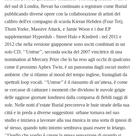
del sud di Londra, Bevan ha continuato a registrare come Burial
pubblicando diverse opere con la collaborazione di artisti del
calibro dell'ex compagno di scuola Kieran Hebden (Four Tet),
Thom Yorke, Massive Attack, e Jamie Woon e i due EP
supplementari Hyperdub - Street Halo e Kindred - nel 2011 e
2012 che nella versione giapponese sono usciti combinati in un
solo CD. ‘’Untrue’’, seconda uscita del 2007 vincitrice di una
nomination al Mercury Prize che lo ha reso agli occhi di qualcuno
come il prossimo Aphex Twin, è un panorama dagli oscuri motivi
ambient che si rifanno al mood del tempo inglese, frastagliati da
spettrali loop vocali. ‘’Untrue’’ é il riassunto di un’attesa, è come
se cercasse di catturare i momenti che dividono le nuvole grigie
delle uggiose giornate londinesi dalla comparsa di flebili raggi di
sole. Nelle notti d’estate Burial percorreva le buie strade della sua
cittá e in preda a diverse suggestioni urbane tornava nel suo
studio e iniziava a lavorare alla sua musica in una sorta di ipnosi di
sé stesso, quando tutto intorno sembrava quasi essere in letargo.
‘’Quello che voglio è creare la stessa sensazione di quando si