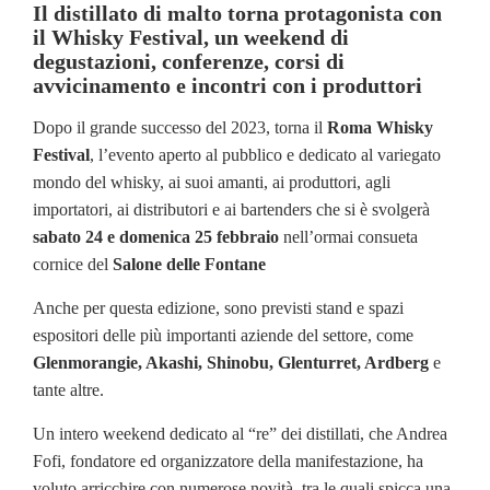
Il distillato di malto torna protagonista con
il Whisky Festival, un weekend di
degustazioni, conferenze, corsi di
avvicinamento e incontri con i produttori
Dopo il grande successo del 2023, torna il
Roma Whisky
Festival
, l
’evento aperto al pubblico e dedicato al variegato
mondo del whisky, ai suoi amanti, ai produttori, agli
importatori, ai distributori e ai bartenders che si è svolgerà
sabato 24 e domenica 25 febbraio
nell’ormai consueta
cornice del
Salone delle Fontane
Anche per questa edizione, sono previsti stand e spazi
espositori delle più importanti aziende del settore, come
Glenmorangie, Akashi, Shinobu, Glenturret, Ardberg
e
tante altre.
Un intero weekend dedicato al “re” dei distillati, che Andrea
Fofi, fondatore ed organizzatore della manifestazione, ha
voluto arricchire con numerose novità, tra le quali spicca una