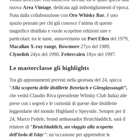
nuova
Area Vintage
, dedicata agli imbottigliamenti d’epoca.
Nata dalla collaborazione con
Oro Whisky Bar
, è uno
spazio pensato per chi già conosce l’anima di questo
magnifico distillato e vuole scoprirne edizioni rare e
particolari: tra le tante, annoveriamo un
Port Ellen
del 1979,
Macallan X-ray range
,
Bowmore
27yo del 1989,
Clynelish
24yo del 1990,
Fettercairn
18yo del 1997.
Le masterclasse gli highlights
Tra gli appuntamenti previsti nella giornata del 24, spicca
“
Alla scoperta delle distillerie Benriach e Glenglassaugh”,
che vedrà Claudio Riva (presidente Whisky Club Italia) alle
prese con i segreti e le curiosità di queste due distillerie
leggendarie del mondo Highland e Speyside. Sempre per il
24, Marco Fedele, brand ambassador Bruichladdich, sarà il
relatore di “
Bruichladdich, un viaggio alla scoperta
dell’isola di Islay
”
: un’occasione per apprendere le