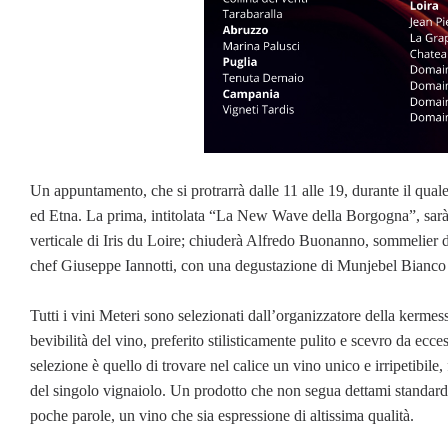
Un appuntamento, che si protrarrà dalle 11 alle 19, durante il quale 
ed Etna. La prima, intitolata “La New Wave della Borgogna”, sar
verticale di Iris du Loire; chiuderà Alfredo Buonanno, sommelier de
chef Giuseppe Iannotti, con una degustazione di Munjebel Bianco
Tutti i vini Meteri sono selezionati dall’organizzatore della kerme
bevibilità del vino, preferito stilisticamente pulito e scevro da ecce
selezione è quello di trovare nel calice un vino unico e irripetibil
del singolo vignaiolo. Un prodotto che non segua dettami standardi
poche parole, un vino che sia espressione di altissima qualità.