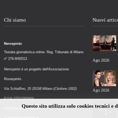
Chi siamo
Nuovi artic
Nerospinto
Testata giornalistica online. Reg. Tribunale di Milano
n° 276-9/92013.
Ago 2026
Nerospinto è un progetto dell'Associazione
Rosaspinto.
Via Schiaffino, 25 20158 Milano (Citofono 1002)
Ago 2026
P.IVA 07553080966
Questo sito utilizza solo cookies tecnici e 
redazione@nerospinto.it
direttore@nerospinto.it