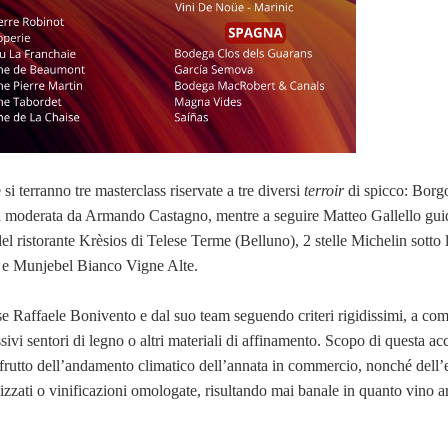
si terranno tre masterclass riservate a tre diversi
terroir
di spicco: Borg
à moderata da Armando Castagno, mentre a seguire Matteo Gallello guid
l ristorante Krèsios di Telese Terme (Belluno), 2 stelle Michelin sotto 
 e Munjebel Bianco Vigne Alte.
sse Raffaele Bonivento e dal suo team seguendo criteri rigidissimi, a com
ssivi sentori di legno o altri materiali di affinamento. Scopo di questa ac
e, frutto dell’andamento climatico dell’annata in commercio, nonché dell
zzati o vinificazioni omologate, risultando mai banale in quanto vino ar