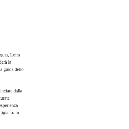
ogna, Loira
erà la
la guida dello
inciare dalla
curata
’esperienza
tigiano. In