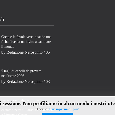
oli
Greta e le favole vere: quando una
fiaba diventa un invito a cambiare
il mondo
by
Redazione Nerospinto
/ 05
5 tagli di capelli da provare
nell’estate 2026
by
Redazione Nerospinto
/ 03
Per andare dietro a un frutto
di sessione. Non profiliamo in alcun modo i nostri ute
neanche così buono come la mela,
Accetto.
Per saperne di piu'
ci siamo persi il Paradiso- Intervista
a Vincenzo Greco