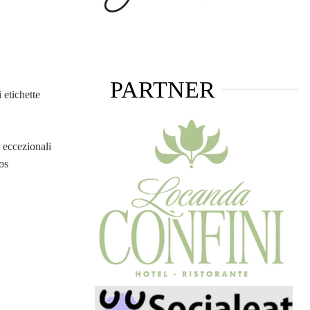
PARTNER
 etichette
i eccezionali
os