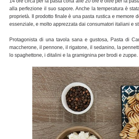
14 ore circa per la pasta corta alle 20 ore e oltre per la pas
alla perfezione il suo
sapore. Anche la temperatura è stata
proprietà. Il prodotto finale è una pasta rustica e memore 
essenziale, e molto apprezzata dai consumatori
italiani e 
Protagonista di una tavola sana e gustosa, Pasta di Can
maccherone, il pennone, il rigatone, il sedanino, la pennett
lo spaghettone, i ditalini e
la gramignina per brodi e zuppe.