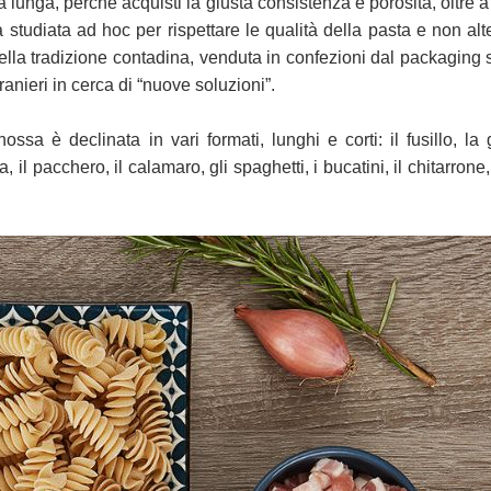
ta
lunga, perché acquisti la giusta consistenza e porosità, oltre 
 studiata ad hoc per rispettare le qualità della pasta e non
alt
della tradizione contadina,
venduta in confezioni dal packaging
stranieri in cerca di “nuove soluzioni”.
ossa è declinata in vari formati, lunghi e
corti: il fusillo, la
a, il
pacchero, il calamaro, gli spaghetti, i bucatini, il chitarrone,