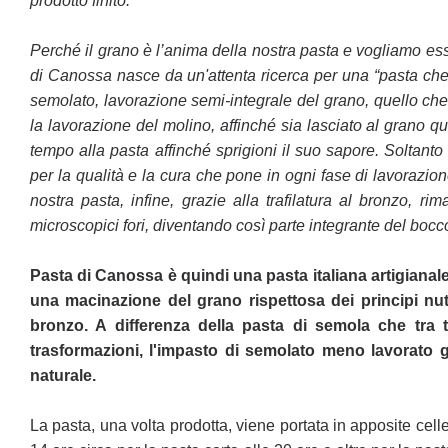
prodotto
finito.
Perché il grano è l’anima della nostra pasta e vogliamo es
di Canossa nasce da un'attenta ricerca per una “pasta
che
semolato,
lavorazione semi-integrale del grano, quello che 
la lavorazione del molino, affinché sia lasciato al grano q
tempo alla pasta affinché
sprigioni il suo sapore. Soltant
per la qualità e la cura che pone in ogni fase di lavorazio
nostra pasta, infine, grazie alla trafilatura al b
ronzo, rim
microscopici
fori, diventando così parte integrante del boc
Pasta di Canossa è quindi una pasta italiana artigianale 
una macinazione del grano rispettosa dei principi nutr
bronzo. A differenza della pasta di
semola che tra t
trasformazioni,
l'impasto di semolato meno lavorato 
naturale.
La pasta, una volta prodotta, viene portata in apposite cel