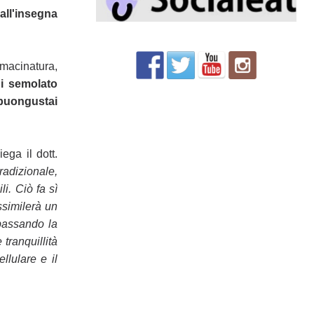
all'insegna
macinatura,
i semolato
 buongustai
ega il dott.
tradizionale,
ili.
Ciò fa sì
ssimilerà un
bbassando la
 tranquillità
llulare e il