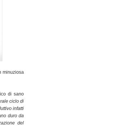
on minuziosa
ico di sano
ale ciclo di
ttivo infatti
grano duro da
zazione del