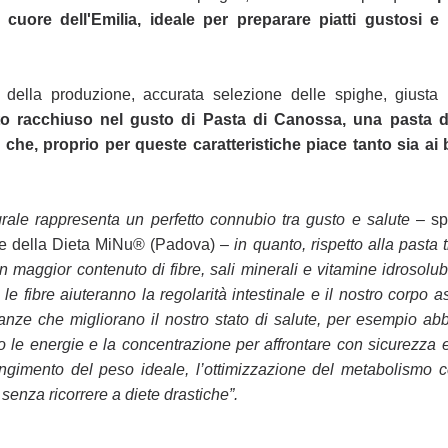
 cuore dell'Emilia, ideale per preparare piatti gustosi e 
 della produzione, accurata selezione delle
spighe, giusta 
to racchiuso nel
gusto di Pasta di Canossa, una pasta d
 che, proprio per queste caratteristiche piace tanto sia ai
grale rappresenta un perfetto connubio tra
gusto e salute
– spi
re della
Dieta MiNu® (Padova) –
in quanto, rispetto alla pasta 
 maggior contenuto di fibre, sali minerali e vitamine idrosolub
le fibre aiuteranno la regolarità
intestinale e il nostro corpo a
anze che migliorano il nostro stato di salute, per esempio a
o le energie e la concentrazione per affrontare con
sicurezza e
giungimento del peso
ideale, l’ottimizzazione del metabolismo ce
senza ricorrere a diete drastiche”.