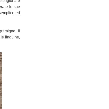
a sprigionare
erare le sue
 semplice ed
 gramigna, il
 le linguine,