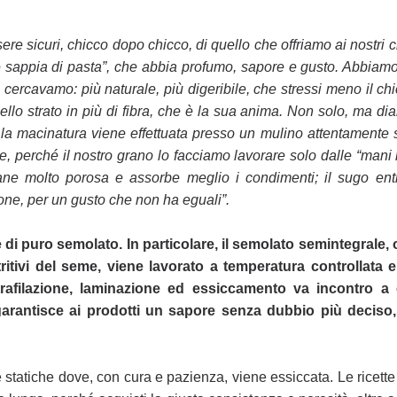
sere sicuri, chicco dopo chicco, di
quello che offriamo ai nostri c
 sappia di pasta”, che abbia profumo, sapore e gusto. Abbiamo
cercavamo: più naturale, più digeribile, che
stressi meno il ch
uello
strato in più di fibra, che è la sua anima. Non solo, ma di
o la macinatura viene effettuata presso un mulino attentamente
ne, perché il nostro grano lo
facciamo lavorare solo dalle “mani 
ane molto porosa e assorbe meglio i condimenti; il sugo entr
cone, per un gusto che non ha eguali”.
di puro semolato. In particolare, il
semolato semintegrale, 
itivi del
seme, viene lavorato a temperatura controllata e t
rafilazione, laminazione ed essiccamento va incontro a
garantisce ai prodotti un sapore senza dubbio più decis
le statiche dove, con cura e pazienza, viene
essiccata. Le ricett