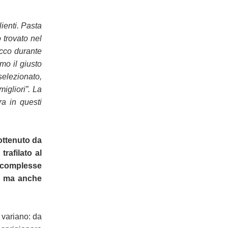
lienti. Pasta
 trovato nel
icco durante
amo il giusto
selezionato,
migliori”.
La
a in questi
ottenuto da
rafilato al
 complesse
o, ma
anche
e variano: da