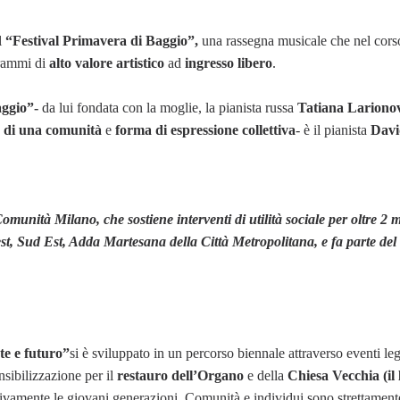
l
“Festival Primavera di Baggio”,
una rassegna musicale che nel corso
rammi di
alto valore artistico
ad
ingresso libero
.
ggio”-
da lui fondata con la moglie, la pianista russa
Tatiana Lariono
e di una comunità
e
forma di espressione collettiva
- è il pianista
Davi
omunità Milano, che sostiene interventi di utilità sociale per oltre 2 m
est, Sud Est, Adda Martesana della Città Metropolitana, e fa parte del
e e futuro”
si è sviluppato in un percorso biennale attraverso eventi leg
ensibilizzazione per il
restauro dell’Organo
e della
Chiesa Vecchia (il 
ttivamente le giovani generazioni. Comunità e individui sono strettament