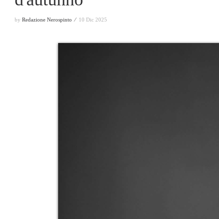
by
Redazione Nerospinto ⁄
10 Dic 2025