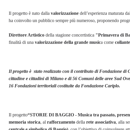
Il progetto è nato dalla
valorizzazione
dell’esperienza maturata da
ha coinvolto un pubblico sempre più numeroso, proponendo prog
Direttore Artistico
della stagione concertistica
"Primavera di Ba
finalità di una
valorizzazione della grande music
a come
collant
Il progetto è stato realizzato con il contributo di Fondazione di C
cittadine e cittadini di Milano e di 56 Comuni delle aree Sud Ov
16 Fondazioni territoriali costituite da Fondazione Cariplo.
Il progetto
“STORIE DI BAGGIO - Musica tra passato, present
memoria storica
, al
rafforzamento
della
rete associativa
, alla s
centrale e simbolico di Baggio)
, con l’obiettivo di coinvolgere a