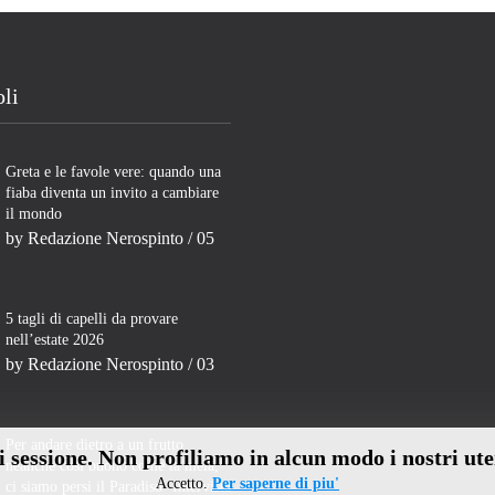
oli
Greta e le favole vere: quando una
fiaba diventa un invito a cambiare
il mondo
by
Redazione Nerospinto
/ 05
5 tagli di capelli da provare
nell’estate 2026
by
Redazione Nerospinto
/ 03
Per andare dietro a un frutto
di sessione. Non profiliamo in alcun modo i nostri ute
neanche così buono come la mela,
Accetto.
Per saperne di piu'
ci siamo persi il Paradiso- Intervista