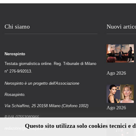
Chi siamo
Nuovi artic
Nerospinto
Testata giornalistica online. Reg. Tribunale di Milano
n° 276-9/92013.
Ago 2026
Nerospinto è un progetto dell'Associazione
Rosaspinto.
Via Schiaffino, 25 20158 Milano (Citofono 1002)
Ago 2026
P.IVA 07553080966
Questo sito utilizza solo cookies tecnici e 
redazione@nerospinto.it