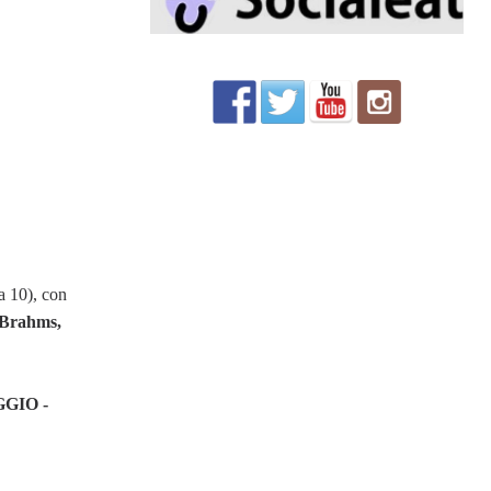
a 10), con
 Brahms,
GIO -