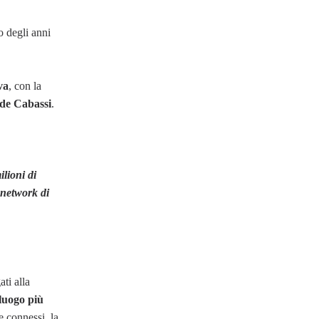
 degli anni
va
, con la
de Cabassi
.
ilioni di
 network di
ati alla
luogo più
e connessi, la