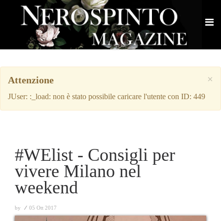
×
Attenzione
JUser: :_load: non è stato possibile caricare l'utente con ID: 449
#WElist - Consigli per
vivere Milano nel
weekend
by
⁄
05 Ott 2017