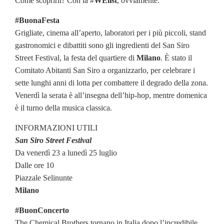
Come scoprirli? Con la #
WElist
, ovviamente.
#BuonaFesta
Grigliate, cinema all’aperto, laboratori per i più piccoli, stand
gastronomici e dibattiti sono gli ingredienti del San Siro
Street Festival, la festa del quartiere di
Milano
. È stato il
Comitato Abitanti San Siro a organizzarlo, per celebrare i
sette lunghi anni di lotta per combattere il degrado della zona.
Venerdì la serata è all’insegna dell’hip-hop, mentre domenica
è il turno della musica classica.
INFORMAZIONI UTILI
San Siro Street Festival
Da venerdì 23 a lunedì 25 luglio
Dalle ore 10
Piazzale Selinunte
Milano
#BuonConcerto
The Chemical Brothers tornano in Italia dopo l’incredibile