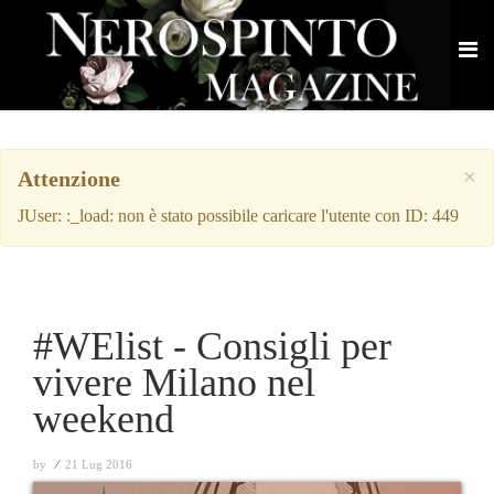
×
Attenzione
JUser: :_load: non è stato possibile caricare l'utente con ID: 449
#WElist - Consigli per
vivere Milano nel
weekend
by
⁄
21 Lug 2016