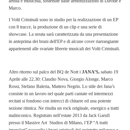
artista e musicista, sostenute dalle armonizzazioni di Davide e
Marco.
I Volti Criminali sono in studio per la realizzazione di un EP
con 8 tracce, la produzione di un clip e una serie di
showcase. La serata sarà caratterizzata da una presentazione
in anteprima dei brani dell'EP e di alcune cover riarrangiante
appartenenti alle svariate librerie musicali dei Volti Criminali.
Altro ritorno sul palco del BQ de Nott i
JANA’S,
sabato 19
Aprile alle 22.30: Claudio Nova, Giorgio Alonge, Marco
Rossi, Stefano Baleria, Mattero Negrin. Lo stile dei Jana’s
consiste in un lavoro nel quale parti cantate ed intermezzi
recitati si fondono con intrecci di chitarre ed una potente
sezione ritmica. Ne risulta un rock originale, energico a tratti
malinconico. Registrato nell’estate 2013 da Jack Garufi
presso il Massive Art Studios di Milano, l’EP “A tratti
irregolari” raccoglie i brani originali del quintetto milanese e