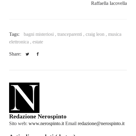
Raffaella Iacovella
Tags:
bagni misteriosi ,
tranceparenti ,
craig leon ,
musica
elettronica ,
estate
Share:
Redazione Nerospinto
Sito web:
www.nerospinto.it
Email
redazione@nerospinto.it