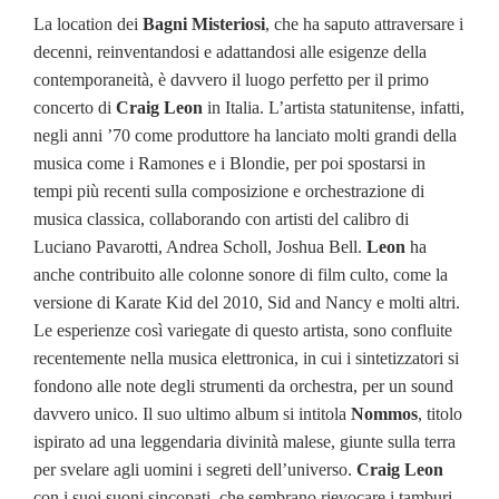
La location dei
Bagni Misteriosi
, che ha saputo attraversare i
decenni, reinventandosi e adattandosi alle esigenze della
contemporaneità, è davvero il luogo perfetto per il primo
concerto di
Craig Leon
in Italia. L’artista statunitense, infatti,
negli anni ’70 come produttore ha lanciato molti grandi della
musica come i Ramones e i Blondie, per poi spostarsi in
tempi più recenti sulla composizione e orchestrazione di
musica classica, collaborando con artisti del calibro di
Luciano Pavarotti, Andrea Scholl, Joshua Bell.
Leon
ha
anche contribuito alle colonne sonore di film culto, come la
versione di Karate Kid del 2010, Sid and Nancy e molti altri.
Le esperienze così variegate di questo artista, sono confluite
recentemente nella musica elettronica, in cui i sintetizzatori si
fondono alle note degli strumenti da orchestra, per un sound
davvero unico. Il suo ultimo album si intitola
Nommos
, titolo
ispirato ad una leggendaria divinità malese, giunte sulla terra
per svelare agli uomini i segreti dell’universo.
Craig Leon
con i suoi suoni sincopati, che sembrano rievocare i tamburi