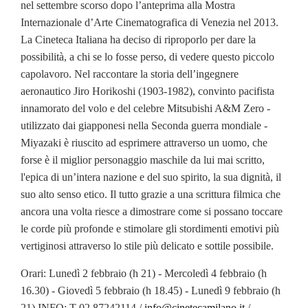
nel settembre scorso dopo l’anteprima alla Mostra
Internazionale d’Arte Cinematografica di Venezia nel 2013.
La Cineteca Italiana ha deciso di riproporlo per dare la
possibilità, a chi se lo fosse perso, di vedere questo piccolo
capolavoro. Nel raccontare la storia dell’ingegnere
aeronautico Jiro Horikoshi (1903-1982), convinto pacifista
innamorato del volo e del celebre Mitsubishi A&M Zero -
utilizzato dai giapponesi nella Seconda guerra mondiale -
Miyazaki è riuscito ad esprimere attraverso un uomo, che
forse è il miglior personaggio maschile da lui mai scritto,
l'epica di un’intera nazione e del suo spirito, la sua dignità, il
suo alto senso etico. Il tutto grazie a una scrittura filmica che
ancora una volta riesce a dimostrare come si possano toccare
le corde più profonde e stimolare gli stordimenti emotivi più
vertiginosi attraverso lo stile più delicato e sottile possibile.
Orari: Lunedì 2 febbraio (h 21) - Mercoledì 4 febbraio (h
16.30) - Giovedì 5 febbraio (h 18.45) - Lunedì 9 febbraio (h
21) INFO: T 02.87242114 /
info@cinetecamilano.it
/